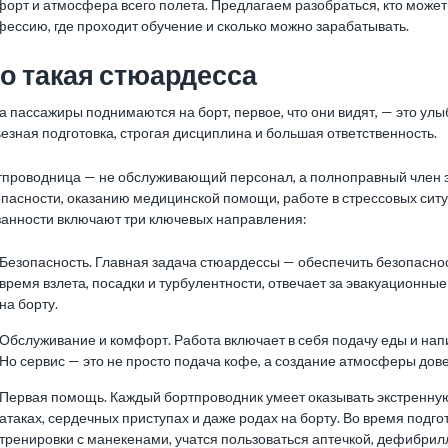
орт и атмосфера всего полета. Предлагаем разобраться, кто может 
ессию, где проходит обучение и сколько можно зарабатывать.
о такая стюардесса
а пассажиры поднимаются на борт, первое, что они видят, — это ул
езная подготовка, строгая дисциплина и большая ответственность.
тпроводница — не обслуживающий персонал, а полноправный член 
пасности, оказанию медицинской помощи, работе в стрессовых сит
занности включают три ключевых направления:
Безопасность. Главная задача стюардессы — обеспечить безопасно
время взлета, посадки и турбулентности, отвечает за эвакуационны
на борту.
Обслуживание и комфорт. Работа включает в себя подачу еды и нап
Но сервис — это не просто подача кофе, а создание атмосферы дове
Первая помощь. Каждый бортпроводник умеет оказывать экстренну
атаках, сердечных приступах и даже родах на борту. Во время под
тренировки с манекенами, учатся пользоваться аптечкой, дефибри