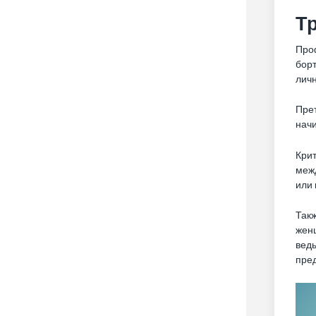
Т
Про
бор
лич
Пре
начи
Крит
меж
или 
Так
женщ
ведь
пред