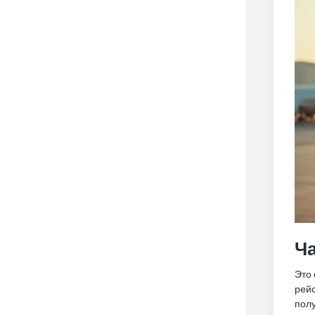
Ч
Это 
рей
пол