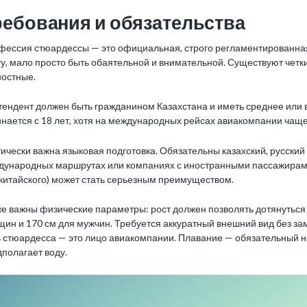
ребования и обязательства
фессия стюардессы — это официальная, строго регламентированная
ту, мало просто быть обаятельной и внимательной. Существуют чет
ностные.
тендент должен быть гражданином Казахстана и иметь среднее или
нается с 18 лет, хотя на международных рейсах авиакомпании чаще 
ически важна языковая подготовка. Обязательны казахский, русский 
дународных маршрутах или компаниях с иностранными пассажирами
китайского) может стать серьезным преимуществом.
же важны физические параметры: рост должен позволять дотянуться
ин и 170 см для мужчин. Требуется аккуратный внешний вид без за
 стюардесса — это лицо авиакомпании. Плавание — обязательный н
полагает воду.