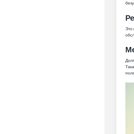
без
Р
Это 
обсл
М
Долг
Така
поле