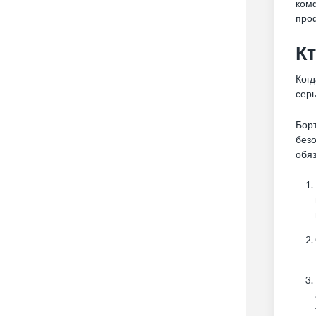
комф
проф
Кт
Когд
серь
Бор
безо
обя