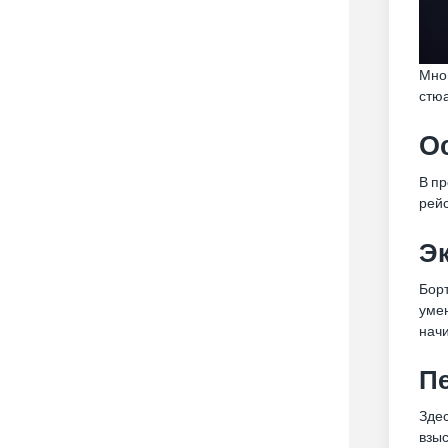
Мног
стюа
О
В пр
рейс
Э
Борт
умен
нач
Пе
Здес
взы