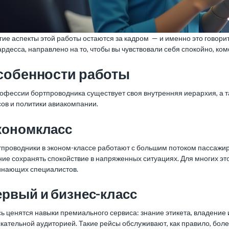
ие аспекты этой работы остаются за кадром — и именно это говори
рдесса, направлено на то, чтобы вы чувствовали себя спокойно, ко
собенности работы
офессии бортпроводника существует своя внутренняя иерархия, а т
ов и политики авиакомпании.
кономкласс
проводники в эконом-классе работают с большим потоком пассажиро
ие сохранять спокойствие в напряженных ситуациях. Для многих эт
инающих специалистов.
рвый и бизнес-класс
ь ценятся навыки премиального сервиса: знание этикета, владение
скательной аудиторией. Такие рейсы обслуживают, как правило, бо