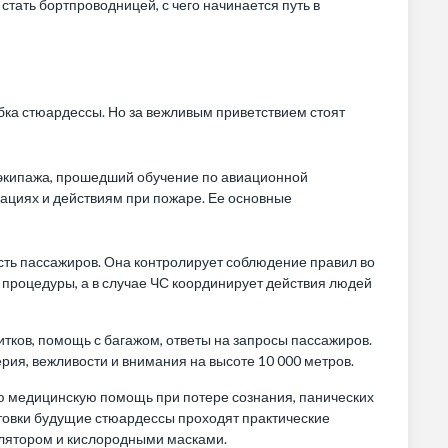
стать бортпроводницей, с чего начинается путь в
ыбка стюардессы. Но за вежливым приветствием стоят
экипажа, прошедший обучение по авиационной
уациях и действиям при пожаре. Ее основные
сть пассажиров. Она контролирует соблюдение правил во
е процедуры, а в случае ЧС координирует действия людей
итков, помощь с багажом, ответы на запросы пассажиров.
рия, вежливости и внимания на высоте 10 000 метров.
ю медицинскую помощь при потере сознания, панических
готовки будущие стюардессы проходят практические
ллятором и кислородными масками.