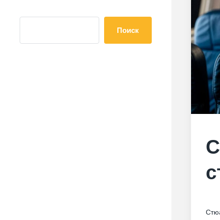
Поиск
С
с
Стюа