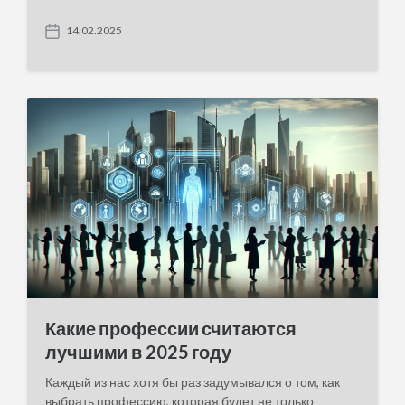
14.02.2025
P
o
s
t
d
a
t
e
Какие профессии считаются
лучшими в 2025 году
Каждый из нас хотя бы раз задумывался о том, как
выбрать профессию, которая будет не только