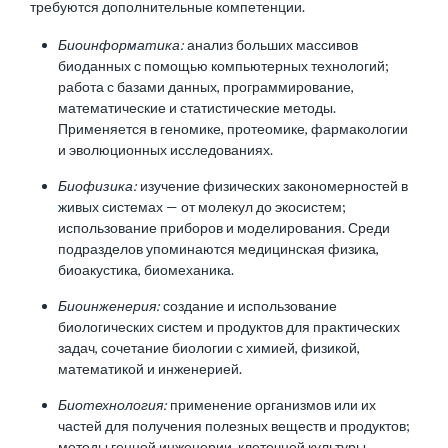
требуются дополнительные компетенции.
Биоинформатика:
анализ больших массивов
биоданных с помощью компьютерных технологий;
работа с базами данных, программирование,
математические и статистические методы.
Применяется в геномике, протеомике, фармакологии
и эволюционных исследованиях.
Биофизика:
изучение физических закономерностей в
живых системах — от молекул до экосистем;
использование приборов и моделирования. Среди
подразделов упоминаются медицинская физика,
биоакустика, биомеханика.
Биоинженерия:
создание и использование
биологических систем и продуктов для практических
задач, сочетание биологии с химией, физикой,
математикой и инженерией.
Биотехнология:
применение организмов или их
частей для получения полезных веществ и продуктов;
методы генной инженерии, клеточной культуры,