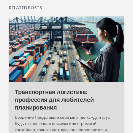
a
e
RELATED POSTS
t
d
e
i
n
Транспортная логистика:
профессия для любителей
планирования
Введение Представьте себе мир, где каждый груз,
будь то крошечная посылка или огромный
контейнер, точно знает, куда он направляется и…