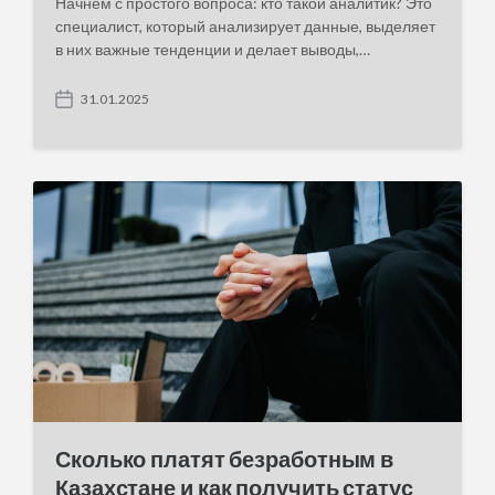
Начнем с простого вопроса: кто такой аналитик? Это
специалист, который анализирует данные, выделяет
в них важные тенденции и делает выводы,…
31.01.2025
P
o
s
t
d
a
t
e
Сколько платят безработным в
Казахстане и как получить статус