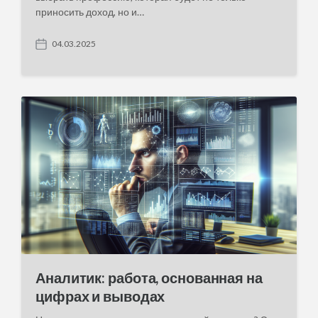
приносить доход, но и…
04.03.2025
P
o
s
t
d
a
t
e
Аналитик: работа, основанная на
цифрах и выводах