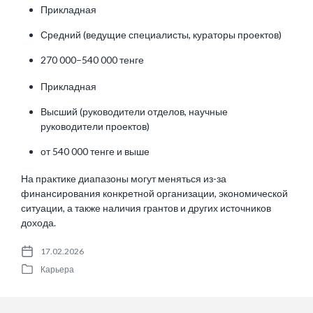
Прикладная
Средний (ведущие специалисты, кураторы проектов)
270 000–540 000 тенге
Прикладная
Высший (руководители отделов, научные
руководители проектов)
от 540 000 тенге и выше
На практике диапазоны могут меняться из-за
финансирования конкретной организации, экономической
ситуации, а также наличия грантов и других источников
дохода.
17.02.2026
P
Карьера
o
P
s
o
t
s
d
t