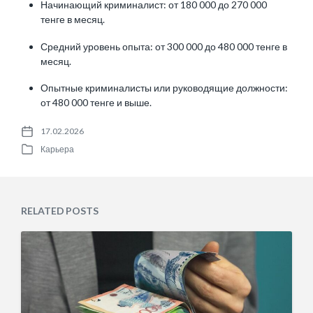
Начинающий криминалист: от 180 000 до 270 000
тенге в месяц.
Средний уровень опыта: от 300 000 до 480 000 тенге в
месяц.
Опытные криминалисты или руководящие должности:
от 480 000 тенге и выше.
17.02.2026
P
Карьера
o
P
s
o
t
s
d
t
a
e
RELATED POSTS
t
d
e
i
n