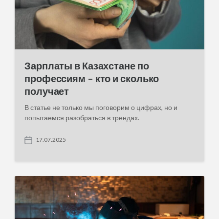
Зарплаты в Казахстане по
профессиям – кто и сколько
получает
В статье не только мы поговорим о цифрах, но и
попытаемся разобраться в трендах.
17.07.2025
P
o
s
t
d
a
t
e