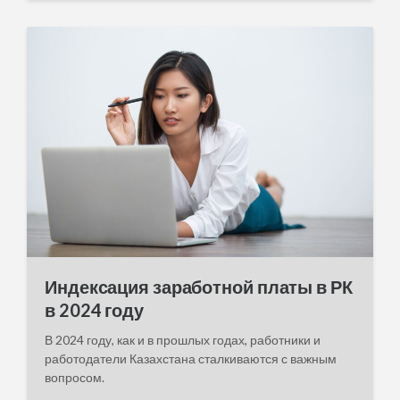
t
d
a
t
e
Индексация заработной платы в РК
в 2024 году
В 2024 году, как и в прошлых годах, работники и
работодатели Казахстана сталкиваются с важным
вопросом.