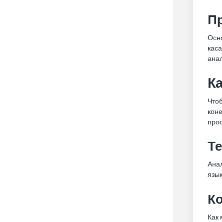
П
Осн
каса
ана
К
Что
коне
про
Т
Ана
язык
К
Как 