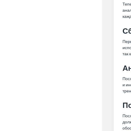
Тепе
анал
каж
С
Перв
исп
так 
А
Посл
и ин
трен
По
Посл
долж
обос