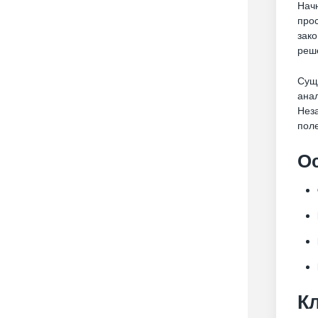
Начн
прос
зак
реш
Суще
ана
Неза
пол
О
К