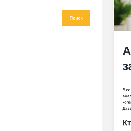
Поиск
А
з
В со
анал
когд
Дав
Кт