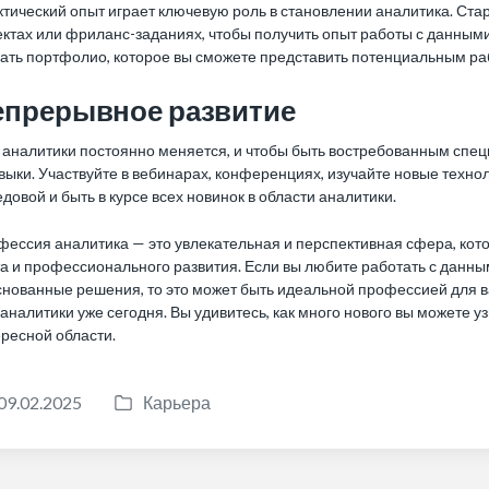
тический опыт играет ключевую роль в становлении аналитика. Стар
ктах или фриланс-заданиях, чтобы получить опыт работы с данными.
дать портфолио, которое вы сможете представить потенциальным р
епрерывное развитие
 аналитики постоянно меняется, и чтобы быть востребованным спец
выки. Участвуйте в вебинарах, конференциях, изучайте новые техно
довой и быть в курсе всех новинок в области аналитики.
фессия аналитика — это увлекательная и перспективная сфера, кот
а и профессионального развития. Если вы любите работать с данн
нованные решения, то это может быть идеальной профессией для вас
аналитики уже сегодня. Вы удивитесь, как много нового вы можете уз
ресной области.
09.02.2025
Карьера
P
o
s