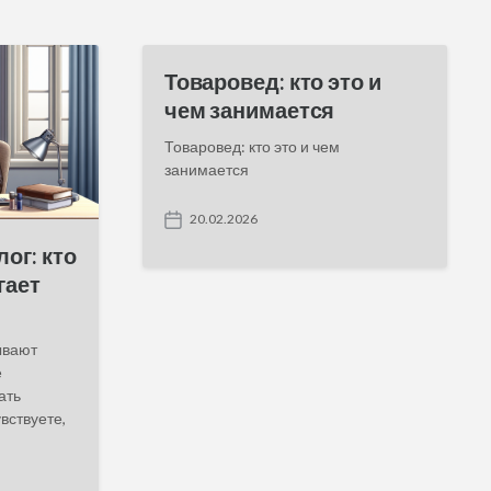
Товаровед: кто это и
чем занимается
Товаровед: кто это и чем
занимается
20.02.2026
P
o
ог: кто
s
гает
t
d
a
t
ывают
e
е
ать
вствуете,