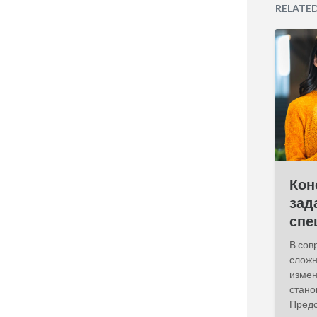
t
RELATE
d
a
t
e
Кон
зад
спе
В сов
сложн
измен
стано
Предс