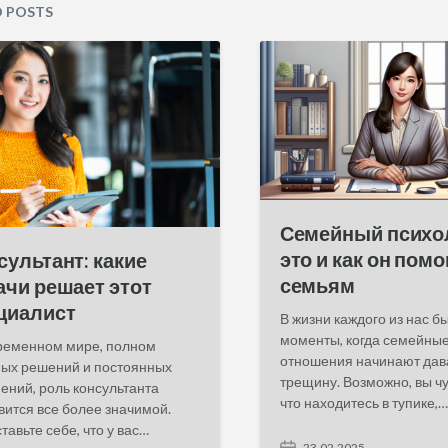
t
D POSTS
e
d
i
n
Семейный психол
это и как он помо
сультант: какие
семьям
ачи решает этот
циалист
В жизни каждого из нас б
моменты, когда семейны
ременном мире, полном
отношения начинают дав
ых решений и постоянных
трещину. Возможно, вы чу
ений, роль консультанта
что находитесь в тупике,…
вится все более значимой.
тавьте себе, что у вас…
23.02.2025