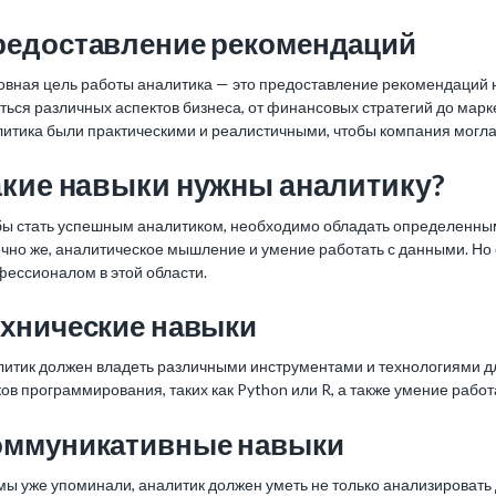
редоставление рекомендаций
овная цель работы аналитика — это предоставление рекомендаций 
ться различных аспектов бизнеса, от финансовых стратегий до мар
литика были практическими и реалистичными, чтобы компания могла
акие навыки нужны аналитику?
бы стать успешным аналитиком, необходимо обладать определенными
чно же, аналитическое мышление и умение работать с данными. Но е
фессионалом в этой области.
ехнические навыки
литик должен владеть различными инструментами и технологиями дл
ов программирования, таких как Python или R, а также умение раб
оммуникативные навыки
мы уже упоминали, аналитик должен уметь не только анализировать