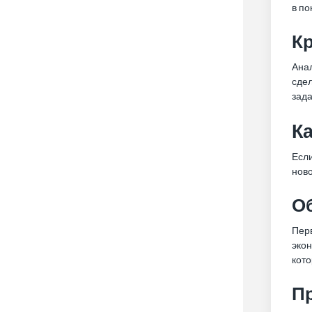
в по
К
Ана
сде
зада
Ка
Если
ново
Об
Перв
экон
кото
П