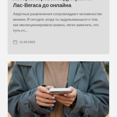
Лас-Вегаса до онлайна
Азартные развлечения сопровождают человечество
веками. И сегодня, когда ты задумываешься о том,
как эволюционировало казино, легко заметить, что
путь от…
11.09.2025
P
o
s
t
d
a
t
e