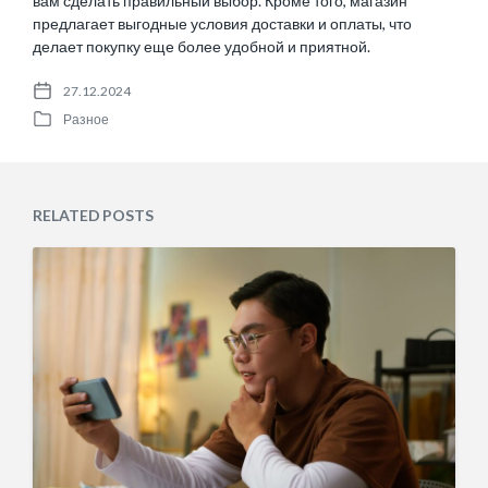
вам сделать правильный выбор. Кроме того, магазин
предлагает выгодные условия доставки и оплаты, что
делает покупку еще более удобной и приятной.
27.12.2024
P
Разное
o
P
s
o
t
s
d
t
a
e
RELATED POSTS
t
d
e
i
n