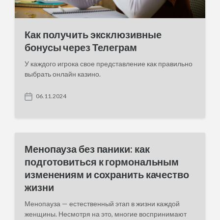
Как получить эксклюзивные
бонусы через Телеграм
У каждого игрока свое представление как правильно
выбрать онлайн казино.
06.11.2024
P
o
s
t
d
a
Менопауза без паники: как
t
подготовиться к гормональным
e
изменениям и сохранить качество
жизни
Менопауза — естественный этап в жизни каждой
женщины. Несмотря на это, многие воспринимают