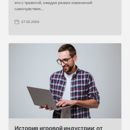
его с тревогой, ожидая резких изменений
самочувствия…
27.02.2026
P
o
s
t
d
a
t
e
История игровой индустрии: от