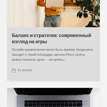
Баланс и стратегия: современный
взгляд на игры
Онлайн-развлечения могут быть яркими. Когда речь
заходит о такой площадке, как или Pinco casino,
важно помнить: цель — не купить…
31.10.2025
P
o
s
t
d
a
t
e