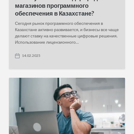
магазинов программного
обеспечения в Казахстане?
Сегодня рынок программного обеспечения в
Казахстане активно развивается, и бизнесы все чаще
делают ставку на качественные цифровые решения.
Использование лицензионного…
14.02.2025
P
o
s
t
d
a
t
e