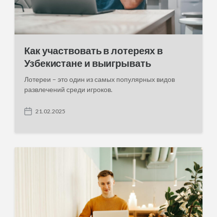
Как участвовать в лотереях в
Узбекистане и выигрывать
Лотереи – это один из самых популярных видов
развлечений среди игроков.
21.02.2025
P
o
s
t
d
a
t
e