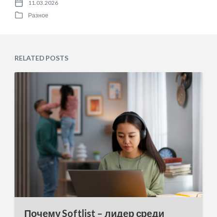
11.03.2026
P
Разное
o
P
s
o
t
s
d
t
a
e
RELATED POSTS
t
d
e
i
n
Почему Softlist – лидер среди