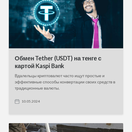
e
Обмен Tether (USDT) на тенге с
картой Kaspi Bank
Вдалельцы криптовалют часто ищут простые и
эффективные способы конвертации своих средств в
традиционные валюты.
10.05.2024
P
o
s
t
d
a