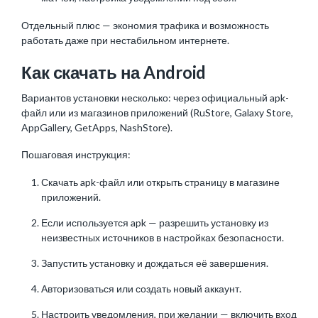
Отдельный плюс — экономия трафика и возможность
работать даже при нестабильном интернете.
Как скачать на Android
Вариантов установки несколько: через официальный apk-
файл или из магазинов приложений (RuStore, Galaxy Store,
AppGallery, GetApps, NashStore).
Пошаговая инструкция:
Скачать apk-файл или открыть страницу в магазине
приложений.
Если используется apk — разрешить установку из
неизвестных источников в настройках безопасности.
Запустить установку и дождаться её завершения.
Авторизоваться или создать новый аккаунт.
Настроить уведомления, при желании — включить вход