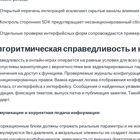
Открытый перечень интеграций исключает скрытые каналы влияния 
Контроль сторонних SDK предотвращает несанкционированный сбор
Отдельные проверки интерфейсных форм сопровождаются примера
лгоритмическая справедливость и 
ведливость в онлайн‑играх опирается на равные условия для всех 
опустимы манипуляции с вероятностями вне задекларированных пар
аничения на доступ к функциям. Проверяемые журналы конфигураций
анкционированных правок. Важна единая логика отображения коэфф
ялась от интерфейса к интерфейсу. Сообщения о найденных уязвим
дация, фиксация тикетом, выпуск патча и публикация заметки. Тако
дарт.
муникации и корректная подача информации
ормационные блоки должны отражать реальные параметры и не иск
мулируются без давления, а визуальные элементы не создают ложн
нцип расчёта коэффициентов, зависимости от внешних факторов и о