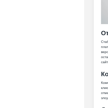
От
Ста
пла
веро
оста
сай
Ко
Ком
кли
отм
зло