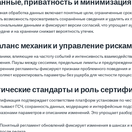
анные, приватность и минимизация
ная обработка данных включает понятные цели, ограниченные сроки
ть возможность просматривать сохранённые сведения и удалять их 
сональными данными и фиксируют версии согласий, что упрощает а
даче и на хранении снижает вероятность утечек.
ланс механик и управление риска
ники, влияющие на частоту событий и интенсивность взаимодействи
ления. Паузы между сессиями, предельные лимиты и предупреждения
тренние регламенты фиксируют признаки проблемного поведения и 
воляют корректировать параметры без ущерба для честности процес
ические стандарты и роль сертиф
ификация подтверждает соответствие платформ установкам по чест
тывают ГСЧ, сохранность данных, модерацию и интерфейсные подска
пазонами параметров и описанием изменений. Это упрощает разбор 
Понятный регламент обновлений фиксирует изменения в шансах и ме
после релиза.