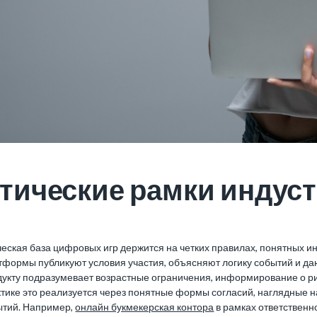
тические рамки индуст
ческая база цифровых игр держится на четких правилах, понятных 
формы публикуют условия участия, объясняют логику событий и да
дукту подразумевает возрастные ограничения, информирование о ри
ктике это реализуется через понятные формы согласий, наглядные 
ытий. Например,
онлайн букмекерская контора
в рамках ответственн