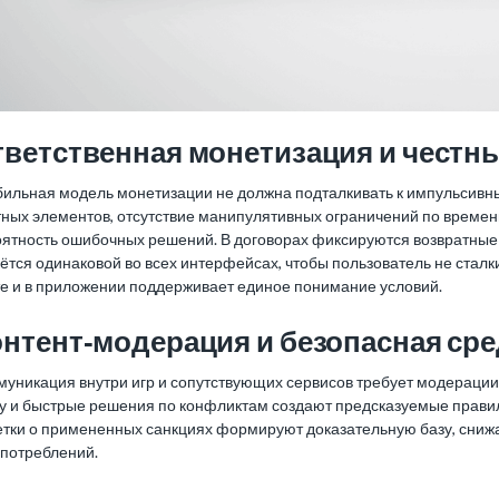
ветственная монетизация и честн
бильная модель монетизации не должна подталкивать к импульсивн
тных элементов, отсутствие манипулятивных ограничений по време
ятность ошибочных решений. В договорах фиксируются возвратные 
ётся одинаковой во всех интерфейсах, чтобы пользователь не стал
те и в приложении поддерживает единое понимание условий.
нтент‑модерация и безопасная сре
муникация внутри игр и сопутствующих сервисов требует модераци
ку и быстрые решения по конфликтам создают предсказуемые прави
етки о примененных санкциях формируют доказательную базу, снижа
употреблений.