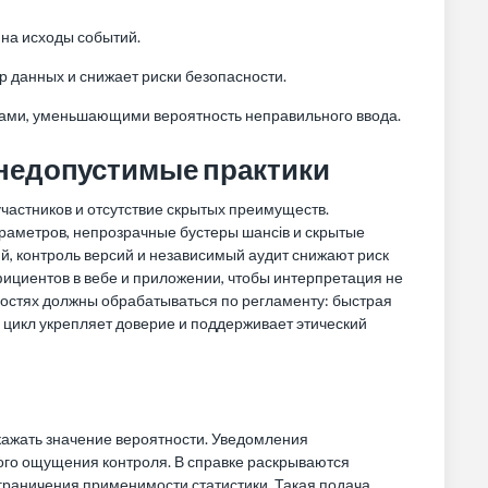
на исходы событий.
 данных и снижает риски безопасности.
ми, уменьшающими вероятность неправильного ввода.
недопустимые практики
участников и отсутствие скрытых преимуществ.
аметров, непрозрачные бустеры шансів и скрытые
, контроль версий и независимый аудит снижают риск
ициентов в вебе и приложении, чтобы интерпретация не
остях должны обрабатываться по регламенту: быстрая
й цикл укрепляет доверие и поддерживает этический
ажать значение вероятности. Уведомления
ого ощущения контроля. В справке раскрываются
граничения применимости статистики. Такая подача