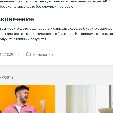
ерживающей широкоугольную съемку, ночной режим и видео 4K. Это
фессиональные фото без сложных настроек.
аключение
и вы любите фотографировать и снимать видео, выбирайте смартфо
ант для тех, кто ценит качество изображений. Независимо от того, к
олучите отличный результат.
14.10.2024
Увлечения
P
o
s
t
D POSTS
e
d
i
n