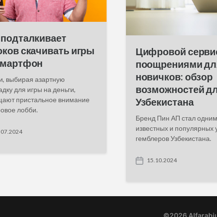
 подталкивает
оков скачивать игры
Цифровой серви
смартфон
поощрениями дл
новичков: обзор
и, выбирая азартную
возможностей д
дку для игры на деньги,
щают пристальное внимание
Узбекистана
ровое лобби.
Бренд Пин АП стал одним
известных и популярных 
.07.2024
гемблеров Узбекистана.
15.10.2024
P
o
s
t
d
a
©2026 Alfarabi
t