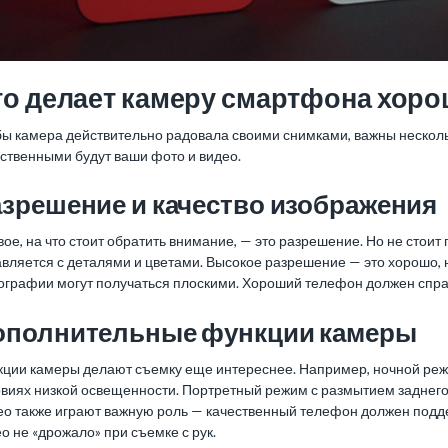
то делает камеру смартфона хор
ы камера действительно радовала своими снимками, важны несколь
ственными будут ваши фото и видео.
зрешение и качество изображения
ое, на что стоит обратить внимание, — это разрешение. Но не стоит 
вляется с деталями и цветами. Высокое разрешение — это хорошо, н
графии могут получаться плоскими. Хороший телефон должен справл
ополнительные функции камеры
кции камеры делают съемку еще интереснее. Например, ночной реж
овиях низкой освещенности. Портретный режим с размытием задне
о также играют важную роль — качественный телефон должен поддер
о не «дрожало» при съемке с рук.