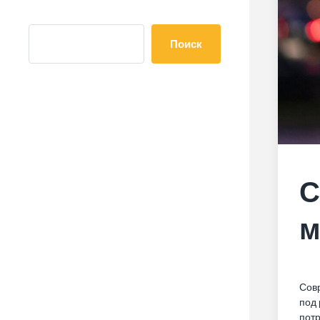
Поиск
С
м
Сов
под 
пот