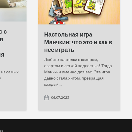
с с
Настольная игра
я
Манчкин: что это и как в
нее играть
ля
Любите настолки с юмором,
азартом и легкой подлостью? Тогда
 из самых
Манчкин именно для вас. Эта игра
у
давно стала хитом, превращая
каждый…
06.07.2025
P
o
s
t
d
a
us
t