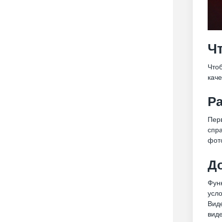
Ч
Чтоб
каче
Ра
Перв
спра
фото
Д
Фун
усл
Виде
виде