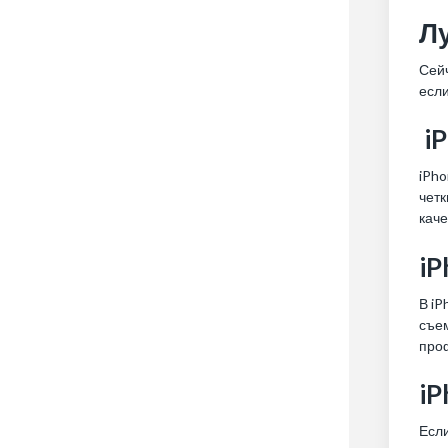
Л
Сей
есл
iP
iPh
четк
каче
iP
В iP
съем
про
iP
Если