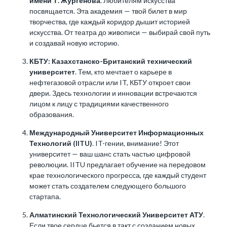
имени Т. Жургенова
. Любителям искусства
посвящается. Эта академия — твой билет в мир
творчества, где каждый коридор дышит историей
искусства. От театра до живописи — выбирай свой путь
и создавай новую историю.
КБТУ: Казахстанско-Британский технический
университет
. Тем, кто мечтает о карьере в
нефтегазовой отрасли или IT, КБТУ откроет свои
двери. Здесь технологии и инновации встречаются
лицом к лицу с традициями качественного
образования.
Международный Университет Информационных
Технологий
(IITU)
. IT-гении, внимание! Этот
университет — ваш шанс стать частью цифровой
революции. IITU предлагает обучение на передовом
крае технологического прогресса, где каждый студент
может стать создателем следующего большого
стартапа.
Алматинский Технологический Университет АТУ
.
Если твое сердце бьется в такт с созданием новых