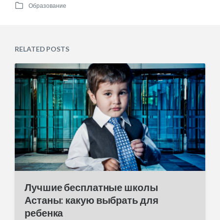
Образование
o
P
s
o
t
s
d
t
a
e
RELATED POSTS
t
d
e
i
n
Лучшие бесплатные школы
Астаны: какую выбрать для
ребенка