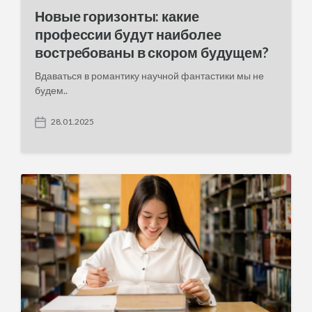
Новые горизонты: какие
профессии будут наиболее
востребованы в скором будущем?
Вдаваться в романтику научной фантастики мы не
будем..
28.01.2025
P
o
s
t
d
a
t
e