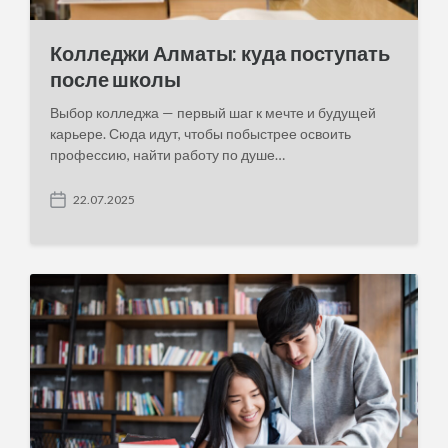
Колледжи Алматы: куда поступать
после школы
Выбор колледжа — первый шаг к мечте и будущей
карьере. Сюда идут, чтобы побыстрее освоить
профессию, найти работу по душе…
22.07.2025
P
o
s
t
d
a
t
e