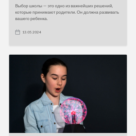
Выбор школы — это одно из важнейших решений,
которые принимают родители. Он должна развивать
вашего ребенка.
13.05.2024
P
o
s
t
d
a
t
e