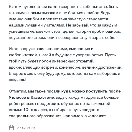
В этом путешествии важно сохранять любопытство, быть
готовым к новым вызовам и не бояться ошибок. Ведь
именно ошибки и препятствия зачастую становятся
нашими лучшими учителями. Не забывай, что за каждым
успешным человеком стоит целая история проб и ошибок,
неустанного стремления к совершенству и веры в себя.
Итак, вооружившись знаниями, смелостью и
любопытством, шагай в будущее с уверенностью. Пусть
твой путь будет полон интересных открытий,
вдохновляющих встреч и, конечно же, великих достижений.
Вперед к светлому будущему, которое ты сам выберешь и
создашь!
Отметим, мы также писали
куда можно поступить после
9 класса в Казахстане
, ведь с каждым годом все больше
ребят решают продолжить обучение не на школьной
скамье 10-го класса, а выбирают путь среднего
специального образования, например, в колледже.
27.06.2025
P