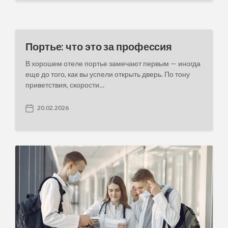
s
t
d
a
t
Портье: что это за профессия
e
В хорошем отеле портье замечают первым — иногда
еще до того, как вы успели открыть дверь. По тону
приветствия, скорости…
20.02.2026
P
o
s
t
d
a
t
e