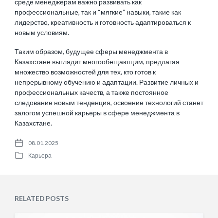
среде менеджерам важно развивать как
профессиональные, так и “мягкие” навыки, такие как
лидерство, креативность и готовность адаптироваться к
новым условиям.
Таким образом, будущее сферы менеджмента в
Казахстане выглядит многообещающим, предлагая
множество возможностей для тех, кто готов к
непрерывному обучению и адаптации. Развитие личных и
профессиональных качеств, а также постоянное
следование новым тенденция, освоение технологий станет
залогом успешной карьеры в сфере менеджмента в
Казахстане.
08.01.2025
P
Карьера
o
P
s
o
t
s
d
t
a
e
RELATED POSTS
t
d
e
i