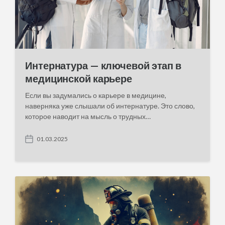
Интернатура — ключевой этап в
медицинской карьере
Если вы задумались о карьере в медицине,
наверняка уже слышали об интернатуре. Это слово,
которое наводит на мысль о трудных…
01.03.2025
P
o
s
t
d
a
t
e