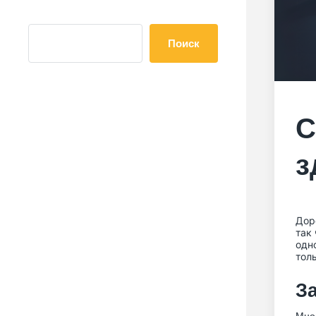
Поиск
С
з
Дор
так
одн
тол
За
Мног