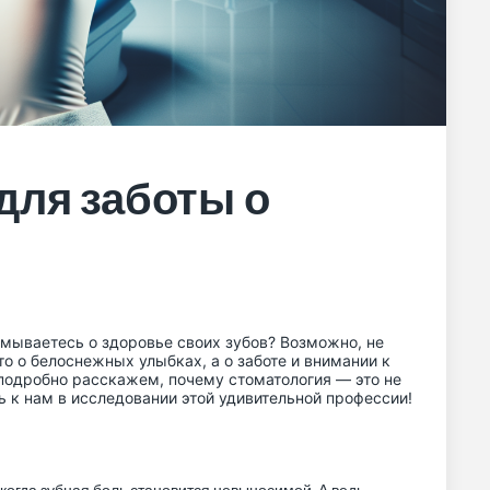
для заботы о
думываетесь о здоровье своих зубов? Возможно, не
то о белоснежных улыбках, а о заботе и внимании к
 подробно расскажем, почему стоматология — это не
ь к нам в исследовании этой удивительной профессии!
 когда зубная боль становится невыносимой. А ведь