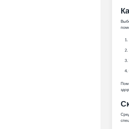
К
Выбо
пом
Помн
здор
С
Сред
спе