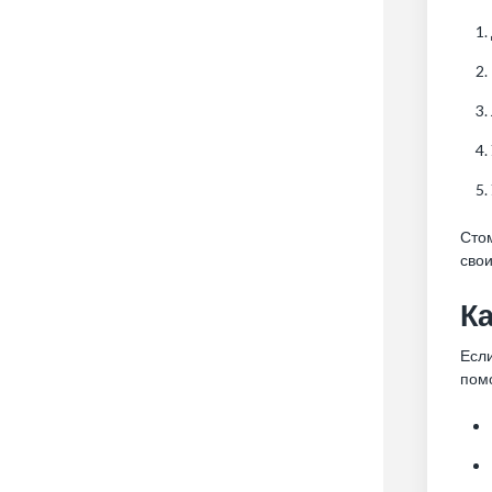
Сто
свои
Ка
Если
помо