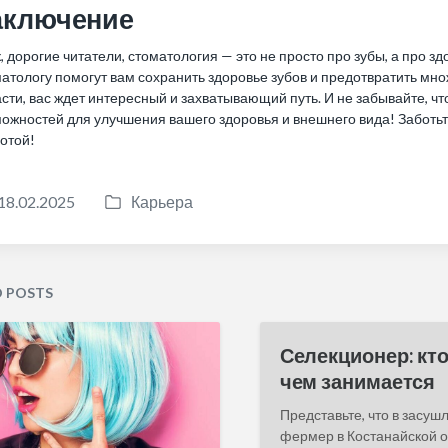
аключение
, дорогие читатели, стоматология — это не просто про зубы, а про з
атологу помогут вам сохранить здоровье зубов и предотвратить мно
сти, вас ждет интересный и захватывающий путь. И не забывайте, 
ожностей для улучшения вашего здоровья и внешнего вида! Заботьте
отой!
18.02.2025
Карьера
P
o
s
t
D POSTS
e
d
Селекционер: кто
i
чем занимается
n
Представьте, что в засуш
фермер в Костанайской о