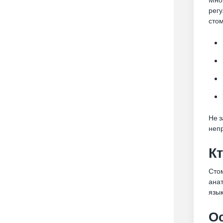
регу
стом
Не з
неп
Кт
Стом
анат
язык
О