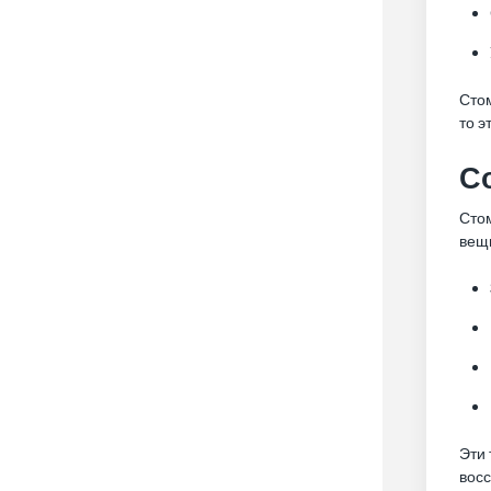
Стом
то э
С
Сто
вещи
Эти
вос