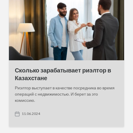
a
t
e
Сколько зарабатывает риэлтор в
Казахстане
Риэлтор выступает в качестве посредника во время
операций с недвижимостью. И берет за это
комиссию.
11.06.2024
P
o
s
t