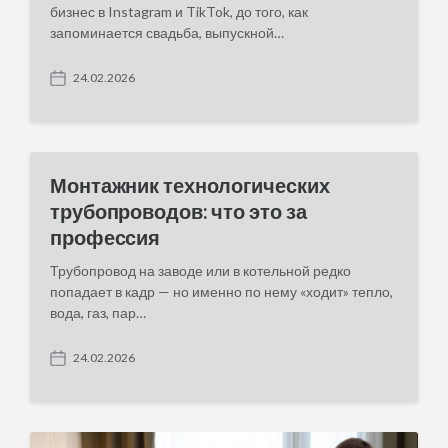
бизнес в Instagram и TikTok, до того, как
запоминается свадьба, выпускной…
24.02.2026
P
o
s
t
d
a
Монтажник технологических
t
трубопроводов: что это за
e
профессия
Трубопровод на заводе или в котельной редко
попадает в кадр — но именно по нему «ходит» тепло,
вода, газ, пар…
24.02.2026
P
o
s
t
d