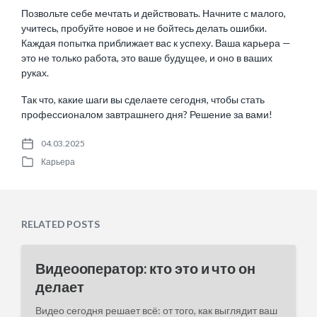
Позвольте себе мечтать и действовать. Начните с малого,
учитесь, пробуйте новое и не бойтесь делать ошибки.
Каждая попытка приближает вас к успеху. Ваша карьера —
это не только работа, это ваше будущее, и оно в ваших
руках.
Так что, какие шаги вы сделаете сегодня, чтобы стать
профессионалом завтрашнего дня? Решение за вами!
04.03.2025
P
Карьера
o
P
s
o
t
s
d
t
a
e
RELATED POSTS
t
d
e
i
n
Видеооператор: кто это и что он
делает
Видео сегодня решает всё: от того, как выглядит ваш