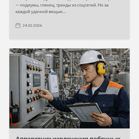
— подиумы, глянец, тренды из соцсетей. Но за
каждой удачной вещью…
24.02.2026
P
o
s
t
d
a
t
e
Аппаратчик извлечения побочных