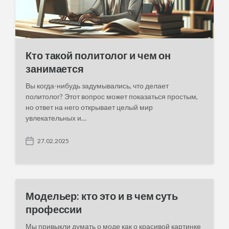
Кто такой политолог и чем он
занимается
Вы когда-нибудь задумывались, что делает
политолог? Этот вопрос может показаться простым,
но ответ на него открывает целый мир
увлекательных и…
27.02.2025
P
o
s
t
d
a
Модельер: кто это и в чем суть
t
профессии
e
Мы привыкли думать о моде как о красивой картинке