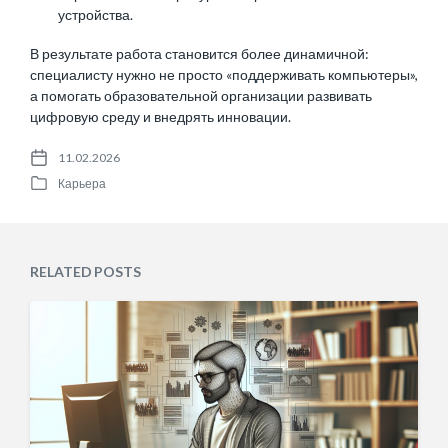
устройства.
В результате работа становится более динамичной:
специалисту нужно не просто «поддерживать компьютеры»,
а помогать образовательной организации развивать
цифровую среду и внедрять инновации.
11.02.2026
P
Карьера
o
P
s
o
t
s
d
t
a
e
RELATED POSTS
t
d
e
i
n