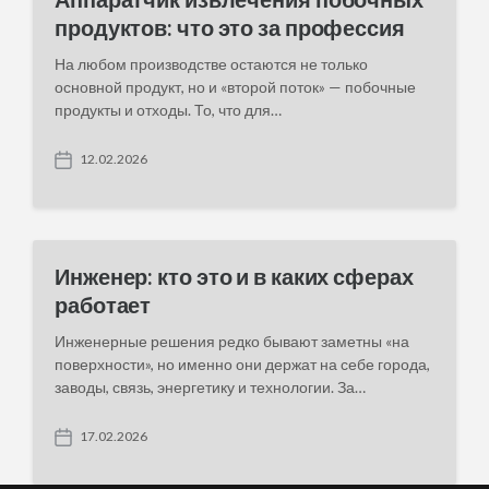
продуктов: что это за профессия
На любом производстве остаются не только
основной продукт, но и «второй поток» — побочные
продукты и отходы. То, что для…
12.02.2026
P
o
s
t
d
a
Инженер: кто это и в каких сферах
t
работает
e
Инженерные решения редко бывают заметны «на
поверхности», но именно они держат на себе города,
заводы, связь, энергетику и технологии. За…
17.02.2026
P
o
s