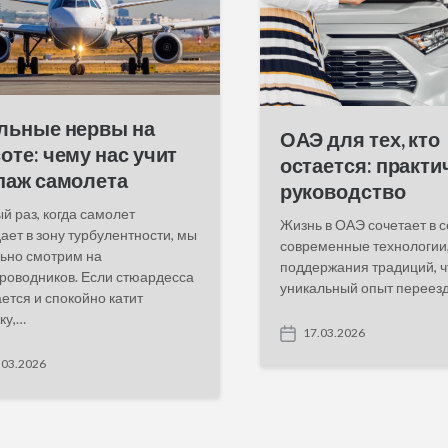
льные нервы на
ОАЭ для тех, кто
оте: чему нас учит
остается: практи
паж самолета
руководство
й раз, когда самолет
Жизнь в ОАЭ сочетает в с
ает в зону турбулентности, мы
современные технологии,
ьно смотрим на
поддержания традиций, ч
роводников. Если стюардесса
уникальный опыт переезд
ется и спокойно катит
ку,…
17.03.2026
P
o
.03.2026
s
t
d
a