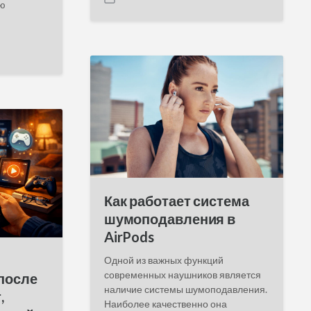
P
ию
o
s
t
d
a
t
e
Как работает система
шумоподавления в
AirPods
Одной из важных функций
современных наушников является
после
наличие системы шумоподавления.
,
Наиболее качественно она