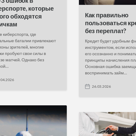
-3 ошибок в
ерспорте, которые
Как правильно
ого обходятся
пользоваться к
ичкам
без переплат?
е киберспорта, где
альные баталии привлекают
Кредит будет удобным ф
оны зрителей, многие
инструментом, если испо
ки пробуют свои силы в
его осознанно и понимат
зе матчей. Однако без
принципы начисления пл
ной…
Основная ошибка заемщи
воспринимать займ…
.04.2026
26.03.2026
P
o
s
t
d
a
t
e