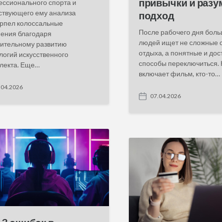
привычки и раз
ссионального спорта и
ствующего ему анализа
подход
рпел колоссальные
После рабочего дня бол
ения благодаря
людей ищет не сложные 
ительному развитию
отдыха, а понятные и до
логий искусственного
способы переключиться. 
лекта. Еще…
включает фильм, кто-то…
.04.2026
07.04.2026
P
o
s
t
d
a
t
e