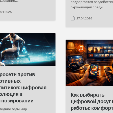
ьзования….
подвергается воздейств
окружающей среды…
.04.2026
27.04.2026
P
o
s
t
d
a
t
e
росети против
ртивных
литиков: цифровая
олюция в
Как выбирать
гнозировании
цифровой досуг 
работы: комфорт
ледние годы мир