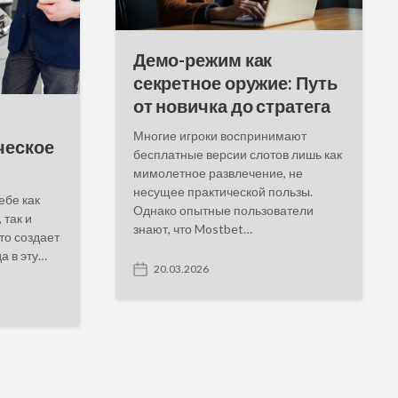
Демо-режим как
секретное оружие: Путь
от новичка до стратега
Многие игроки воспринимают
ческое
бесплатные версии слотов лишь как
мимолетное развлечение, не
несущее практической пользы.
ебе как
Однако опытные пользователи
 так и
знают, что Mostbet…
то создает
а в эту…
20.03.2026
P
o
s
t
d
a
t
e