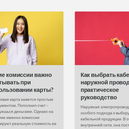
ие комиссии важно
Как выбрать каб
тывать при
наружной провод
ользовании карты?
практическое
руководство
овая карта кажется простым
ументом. Пополнил счет –
Наружная электропровод
уешься деньгами. Однако на
особого подхода к выбор
ике именно комиссии
кабельной продукции. В о
руют реальную стоимость ее
внутренней сети, она пос