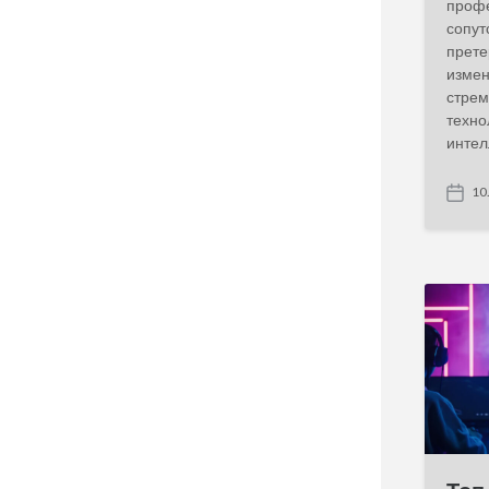
профе
сопут
прете
измен
стрем
техно
интел
10
P
o
s
t
d
a
t
e