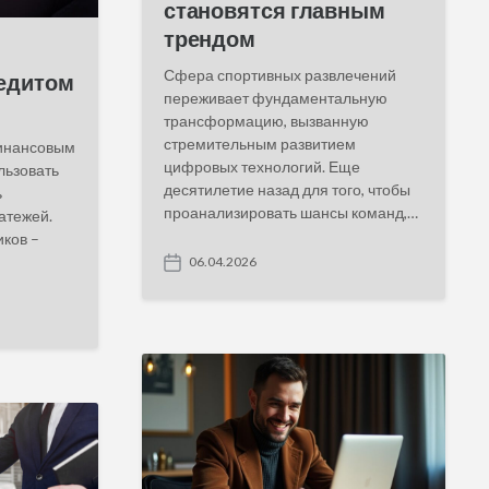
становятся главным
трендом
Сфера спортивных развлечений
редитом
переживает фундаментальную
трансформацию, вызванную
стремительным развитием
инансовым
цифровых технологий. Еще
льзовать
десятилетие назад для того, чтобы
ь
проанализировать шансы команд,…
атежей.
ков –
06.04.2026
P
o
s
t
d
a
t
e