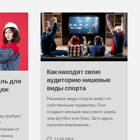
Как находят свою
аудиторию нишевые
ель для
виды спорта
ки:
Нишевые виды спорта живут по
собственным правилам. Они
создают меньше массового шума,
ка требует
чем футбол или бокс. Зато здесь
у
сильнее вовлечение…
тличие от
тоянно
21.04.2026