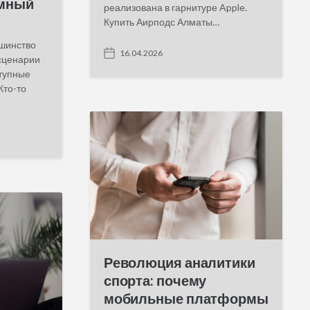
умный
реализована в гарнитуре Apple.
Купить Аирподс Алматы…
ьшинство
16.04.2026
сценарии
P
o
ступные
s
Кто-то
t
d
a
t
e
Революция аналитики
спорта: почему
мобильные платформы