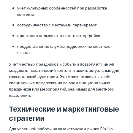
учет культурных особенностей при разработке
контента;
сотрудничество с местными партнерами;
адаптация пользовательского интерфейса;
предоставление службы поддержки на местных
языках.
Учет местных праздников и событий позволяет Пин Ап
создавать тематический контент и акции, актуальные для
казахстанской аудитории. Это может включать в себя
специальные предложения во время национальных
праздников или мероприятий, значимых для местного
населения.
Технические и маркетинговые
стратегии
Для успешной работы на казахстанском рынке Pin-Up