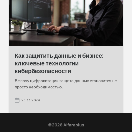
Как защитить данные и бизнес:
ключевые технологии
кибербезопасности
В эпоху цифровизации защита данных становится не
просто необходимостью.
25.11.2024
P
o
s
t
d
©2026 Alfarabius
a