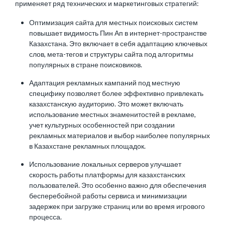
применяет ряд технических и маркетинговых стратегий:
Оптимизация сайта для местных поисковых систем
повышает видимость Пин Ап в интернет-пространстве
Казахстана. Это включает в себя адаптацию ключевых
слов, мета-тегов и структуры сайта под алгоритмы
популярных в стране поисковиков.
Адаптация рекламных кампаний под местную
специфику позволяет более эффективно привлекать
казахстанскую аудиторию. Это может включать
использование местных знаменитостей в рекламе,
учет культурных особенностей при создании
рекламных материалов и выбор наиболее популярных
в Казахстане рекламных площадок.
Использование локальных серверов улучшает
скорость работы платформы для казахстанских
пользователей. Это особенно важно для обеспечения
бесперебойной работы сервиса и минимизации
задержек при загрузке страниц или во время игрового
процесса.