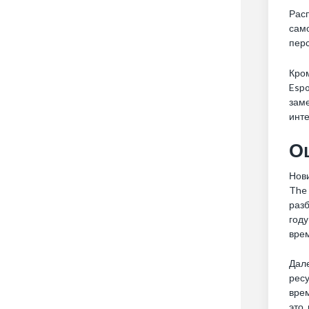
Расп
само
перс
Кро
Espo
заме
инте
О
Нови
The 
разб
году
врем
Дале
ресу
врем
это,