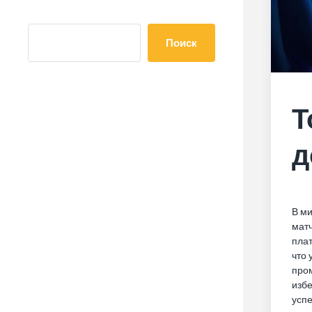
Поиск
Т
д
В ми
матч
плат
что
про
избе
успе