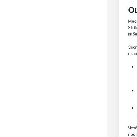
О
Мног
Stri
кибе
Экс
ока
Чтоб
пост