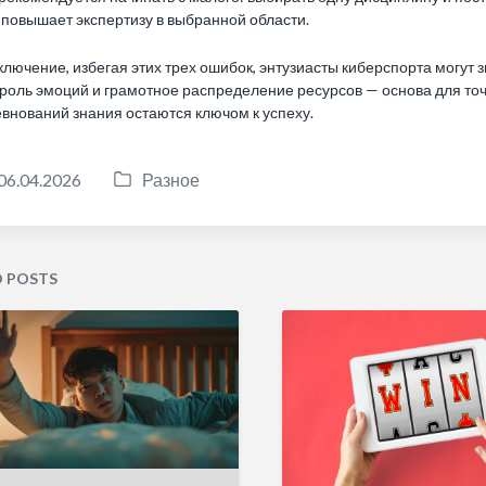
 повышает экспертизу в выбранной области.
ключение, избегая этих трех ошибок, энтузиасты киберспорта могут
троль эмоций и грамотное распределение ресурсов — основа для то
внований знания остаются ключом к успеху.
06.04.2026
Разное
P
o
s
t
D POSTS
e
d
i
n