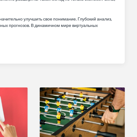
 значительно улучшить свое понимание. Глубокий анализ,
чных прогнозов. В динамичном мире виртуальных