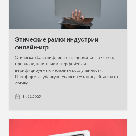
Этические рамки индустрии
онлайн-игр
Этическая база цифровых игр держится на четких
правилах, понятных интерфейсах и
верифицируемых механизмах случайности.
Платформы публикуют условия участия, объясняют
логику…
14.11.2025
P
o
s
t
d
a
t