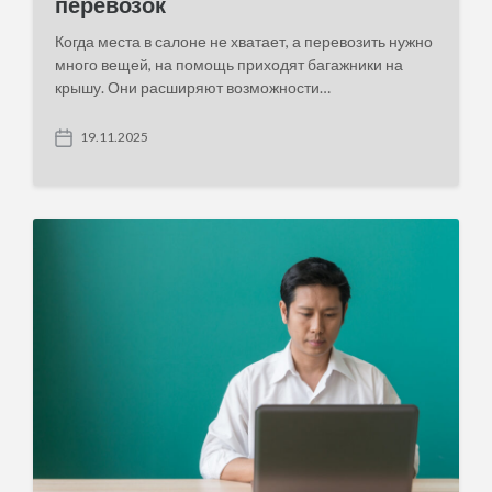
перевозок
Когда места в салоне не хватает, а перевозить нужно
много вещей, на помощь приходят багажники на
крышу. Они расширяют возможности…
19.11.2025
P
o
s
t
d
a
t
e