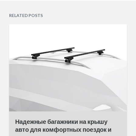
s
d
t
a
e
RELATED POSTS
t
d
e
i
n
Надежные багажники на крышу
авто для комфортных поездок и