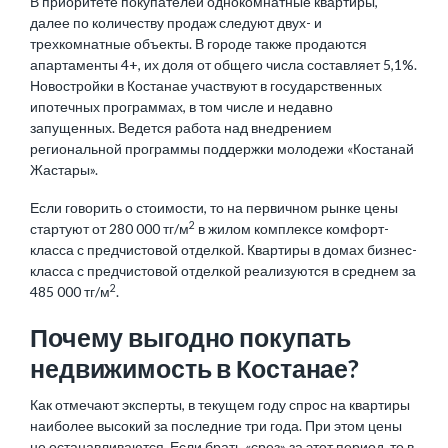
В приоритете покупателей однокомнатные квартиры,
далее по количеству продаж следуют двух- и
трехкомнатные объекты. В городе также продаются
апартаменты 4+, их доля от общего числа составляет 5,1%.
Новостройки в Костанае
участвуют в государственных
ипотечных программах, в том числе и недавно
запущенных. Ведется работа над внедрением
региональной программы поддержки молодежи «Костанай
Жастары».
Если говорить о стоимости, то на первичном рынке цены
2
стартуют от 280 000 тг/м
в жилом комплексе комфорт-
класса с предчистовой отделкой. Квартиры в домах бизнес-
класса с предчистовой отделкой реализуются в среднем за
2
485 000 тг/м
.
Почему выгодно покупать
недвижимость в Костанае?
Как отмечают эксперты, в текущем году спрос на квартиры
наиболее высокий за последние три года. При этом цены
не останавливаются. Если брать «срез» за этот период, то в