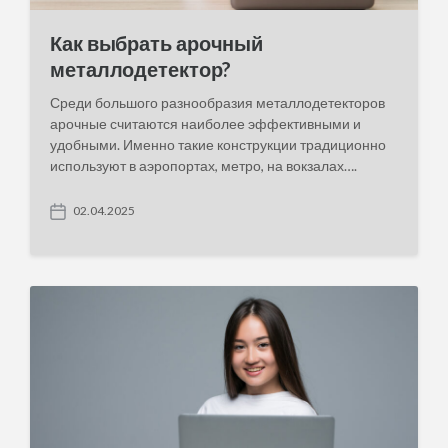
Как выбрать арочный
металлодетектор?
Среди большого разнообразия металлодетекторов
арочные считаются наиболее эффективными и
удобными. Именно такие конструкции традиционно
используют в аэропортах, метро, на вокзалах….
02.04.2025
P
o
s
t
d
a
t
e