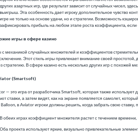
других азартных игр, где результат зависит от случайных чисел, здес
выигрыш. Эта особенность дает игроку дополнительное чувство кон
игре не только на основе удачи, но и стратегии. Возможность кэшир
зафиксировать прибыль на любом этапе роста коэффициента, если о
ожие игры в сфере казино
ы с механикой случайных множителей и коэффициентов стремительно
исключение. Этот стиль игры привлекает внимание своей простотой
з стратегию. В сфере казино есть несколько других игр с похожей 
viator (Smartsoft)
tor — это игра от разработчика Smartsoft, которая также используе
ют ставки, а затем видят, как на экране появляется самолет, котор
 Balloon, в Aviator игроки должны решить, когда забрать свою ставку, 
В обеих играх коэффициент множителя растет с течением времени, и
Оба проекта используют яркие, визуально привлекательные элементы 