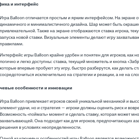
фика и интерфейс
Игра Balloon отличается простым и ярким интерфейсом. На экране 
динамичного и минималистичного дизайна. Шар может быть окрашен 
привлекательной. Также на экране отображаются ставка игрока, тек
запуска новой ставки. Визуальные элементы делают игру захватыва
правилами.
Интерфейс игры Balloon крайне удобен и понятен для игроков, как 
логично и легко доступны: ставка, текущий множитель и кнопка «Забр
которые впервые пробуют эту игру, быстро разберутся, как делать с
сосредоточиться исключительно на стратегии и реакции, а не на сло
чевые особенности и инновации
Игра Balloon привлекает игроков своей уникальной механикой и вы
элемент удачи, но и стратегия — игроки должны оценить риск и вов
Возможность «поймать» момент и сделать ставку, которая может мно
захватывающей. Она подходит как для игроков, предпочитающих азар
решения в условиях неопределенности.
Одной из ключевых особенностей игры Balloon является возможност