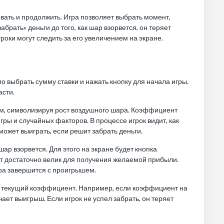
вать и продолжить. Игра позволяет выбрать момент,
абрать» деньги до того, как шар взорвется, он теряет
роки могут следить за его увеличением на экране.
имо выбрать сумму ставки и нажать кнопку для начала игры.
асти.
ом, символизируя рост воздушного шара. Коэффициент
гры и случайных факторов. В процессе игрок видит, как
может выиграть, если решит забрать деньги.
ар взорвется. Для этого на экране будет кнопка
ент достаточно велик для получения желаемой прибыли.
игра завершится с проигрышем.
на текущий коэффициент. Например, если коэффициент на
чает выигрыш. Если игрок не успел забрать, он теряет