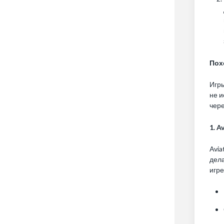
Пох
Игр
не 
чере
1. A
Avia
дела
игре