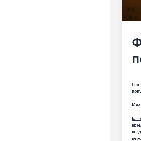
Ф
п
В п
попу
Мех
ball
врем
воз
веро