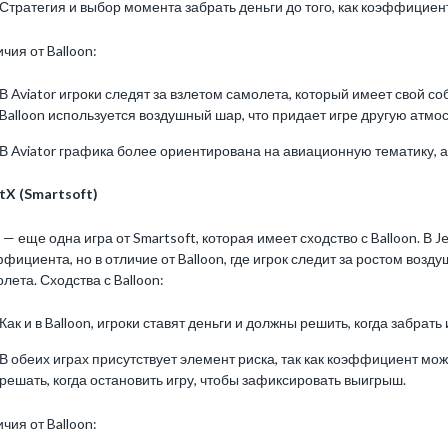
Стратегия и выбор момента забрать деньги до того, как коэффициен
чия от Balloon:
В Aviator игроки следят за взлетом самолета, который имеет свой с
Balloon используется воздушный шар, что придает игре другую атмо
В Aviator графика более ориентирована на авиационную тематику, а
etX (Smartsoft)
 — еще одна игра от Smartsoft, которая имеет сходство с Balloon. 
фициента, но в отличие от Balloon, где игрок следит за ростом возду
лета. Сходства с Balloon:
Как и в Balloon, игроки ставят деньги и должны решить, когда забрать
В обеих играх присутствует элемент риска, так как коэффициент може
решать, когда остановить игру, чтобы зафиксировать выигрыш.
чия от Balloon: