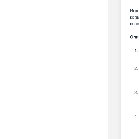
Игро
когд
свою
Опи