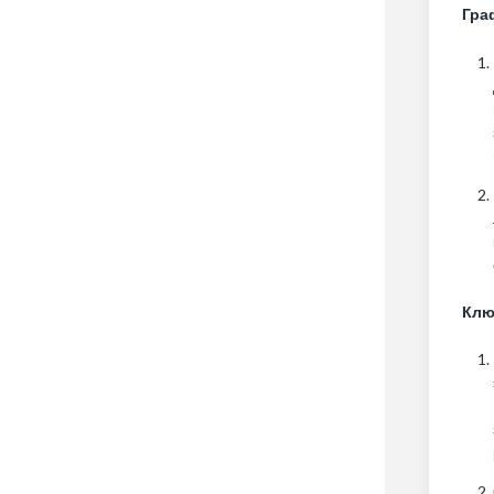
Гра
Клю