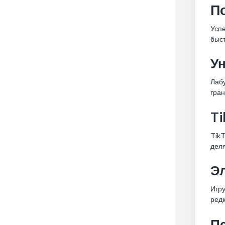
П
Успе
быс
У
Лабу
гран
Ti
Tik
деля
Э
Игру
редк
П