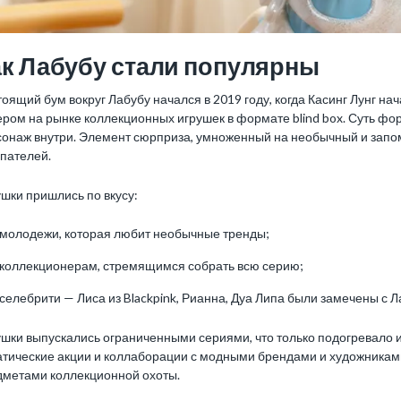
ак Лабубу стали популярны
оящий бум вокруг Лабубу начался в 2019 году, когда Касинг Лунг на
ром на рынке коллекционных игрушек в формате blind box. Суть форм
сонаж внутри. Элемент сюрприза, умноженный на необычный и зап
упателей.
шки пришлись по вкусу:
молодежи, которая любит необычные тренды;
коллекционерам, стремящимся собрать всю серию;
селебрити — Лиса из Blackpink, Рианна, Дуа Липа были замечены с Ла
ушки выпускались ограниченными сериями, что только подогревало 
атические акции и коллаборации с модными брендами и художникам
дметами коллекционной охоты.