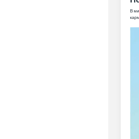
В ми
кар