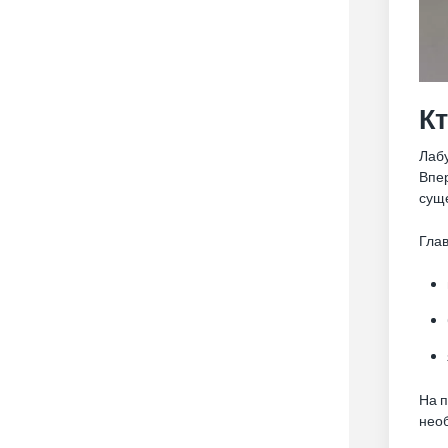
Кт
Лабу
Впер
сущ
Глав
На п
необ