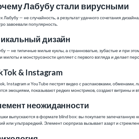
очему Лабубу стали вирусными
х Лабубу — не случайность, а результат удачного сочетания дизайна
тро завоевали популярность.
никальный дизайн
бу — не типичные милые куклы, а странноватые, зубастые и при эт
и милоты и монструозности цепляет с первого взгляда и делает пе
kTok & Instagram
Tok, Instagram и YouTube пестрят видео с распаковками, обменами
тся эмоциями, показывают редких монстриков, создают витрины и вт
лемент неожиданности
шки выпускаются в формате blind box: вы покупаете запечатанную к
ий или ультраредкий. Элемент сюрприза вызывает азарт и стремлен
сихология