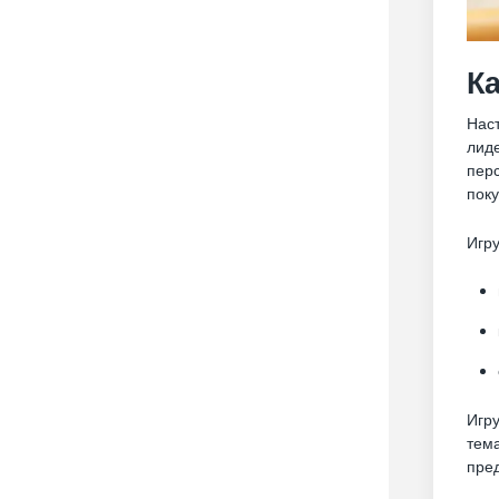
К
Наст
лиде
пер
пок
Игру
Игр
тем
пре