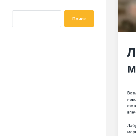
Поиск
Л
м
Возм
нево
фото
впе
Лабу
марк