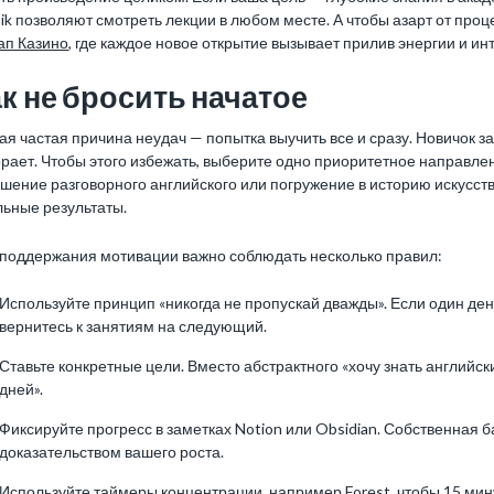
ik позволяют смотреть лекции в любом месте. А чтобы азарт от про
ап Казино
, где каждое новое открытие вызывает прилив энергии и ин
к не бросить начатое
я частая причина неудач — попытка выучить все и сразу. Новичок за
рает. Чтобы этого избежать, выберите одно приоритетное направлен
шение разговорного английского или погружение в историю искусств
льные результаты.
 поддержания мотивации важно соблюдать несколько правил:
Используйте принцип «никогда не пропускай дважды». Если один де
вернитесь к занятиям на следующий.
Ставьте конкретные цели. Вместо абстрактного «хочу знать английск
дней».
Фиксируйте прогресс в заметках Notion или Obsidian. Собственная 
доказательством вашего роста.
Используйте таймеры концентрации, например Forest, чтобы 15 мин