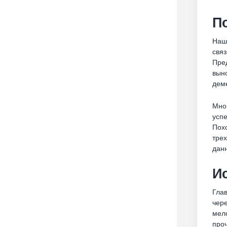
П
Наш
связ
Пре
выно
деме
Мног
успе
Похо
тре
дан
И
Глав
чере
мело
проч