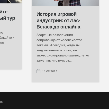
йте
История игровой
ый тур
индустрии: от Лас-
Вегаса до онлайна
но
Азартные развлечения
бакайте –
сопровождают человечество
лее
веками. И сегодня, когда ты
задумываешься о том, как
эволюционировало казино, легко
заметить, что путь от…
11.09.2025
P
o
s
t
d
a
t
us
e