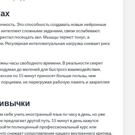
ках
чность. Это способность создавать новые нейронные
ь интеллект сложными задачами, связи ослабевают.
рестал посещать зал. Мышцы теряют тонус, а
и. Регулярная интеллектуальная нагрузка снижает риск
ужны часы свободного времени. В реальности секрет
продуман до мелочей для быстрого взаимодействия.
ессии по 15 минут приносят больше пользы, чем
 порциями, не перегружая рабочую память и закрепляя
ривычки
себе учить иностранный язык по часу в день, но уже
 предлагает другой путь. 15 минут в день кажутся
ы пройти полноценный профессиональный курс или
 что снижает сопротивление нашего внутреннего критика.