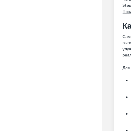
Step
Пин
Ка
Сама
выго
улуч
реа
Для