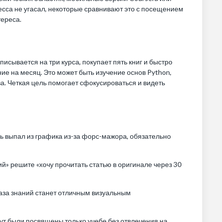
цесса не угасал, некоторые сравнивают это с посещением
тереса.
писывается на три курса, покупает пять книг и быстро
ие на месяц. Это может быть изучение основ Python,
а. Четкая цель помогает сфокусироваться и видеть
нь выпал из графика из-за форс-мажора, обязательно
ий» решите «хочу прочитать статью в оригинале через 30
база знаний станет отличным визуальным
ут были посвящены только учебе без отвлечения на