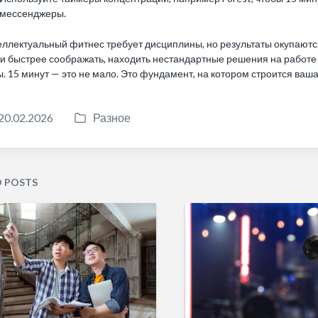
мессенджеры.
ллектуальный фитнес требует дисциплины, но результаты окупаются
и быстрее соображать, находить нестандартные решения на работе 
. 15 минут — это не мало. Это фундамент, на котором строится ваша
20.02.2026
Разное
P
o
s
t
D POSTS
e
d
i
n