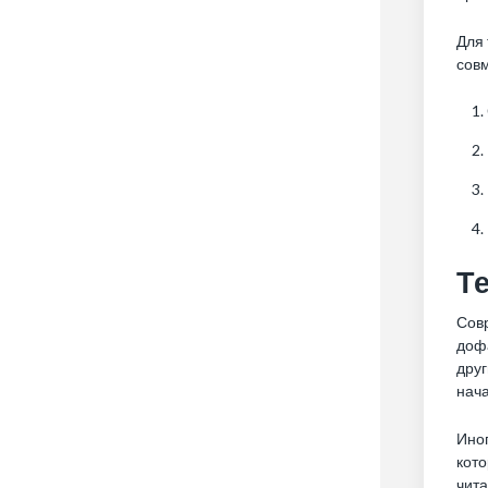
Для 
сов
Т
Сов
дофа
друг
нача
Иног
кото
чита