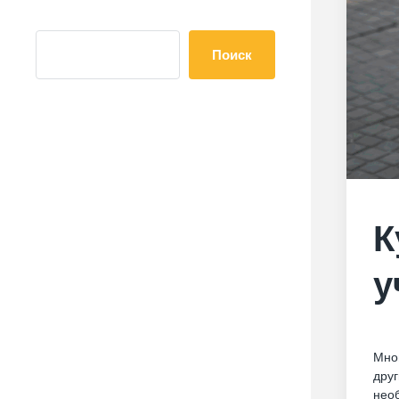
Поиск
К
у
Мног
друг
необ