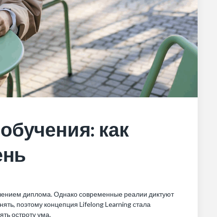
обучения: как
ень
лучением диплома. Однако современные реалии диктуют
ять, поэтому концепция Lifelong Learning стала
ять остроту ума.