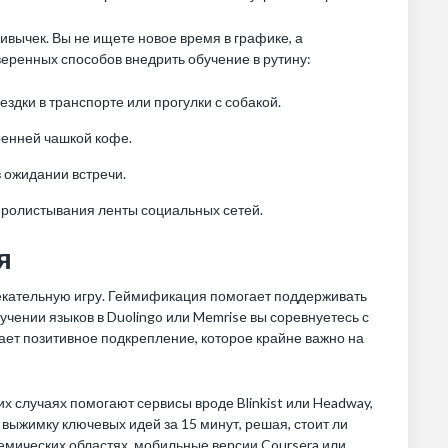
ивычек. Вы не ищете новое время в графике, а
еренных способов внедрить обучение в рутину:
дки в транспорте или прогулки с собакой.
ренней чашкой кофе.
 ожидании встречи.
пролистывания ленты социальных сетей.
я
екательную игру. Геймификация помогает поддерживать
учении языков в Duolingo или Memrise вы соревнуетесь с
дает позитивное подкрепление, которое крайне важно на
х случаях помогают сервисы вроде Blinkist или Headway,
выжимку ключевых идей за 15 минут, решая, стоит ли
демических областях, мобильные версии Coursera или