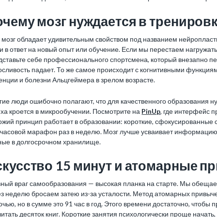
очему мозг нуждается в трениров
 мозг обладает удивительным свойством под названием нейропласти
и в ответ на новый опыт или обучение. Если мы перестаем нагружат
дставьте себе профессионального спортсмена, который внезапно пе
сливость падает. То же самое происходит с когнитивными функциям
нции и болезни Альцгеймера в зрелом возрасте.
ие люди ошибочно полагают, что для качественного образования н
ха кроется в микрообучении. Посмотрите на
PinUp
, где интерфейс 
жий принцип работает в образовании: короткие, сфокусированные с
хчасовой марафон раз в неделю. Мозг лучше усваивает информацию
ные в долгосрочном хранилище.
скусство 15 минут и атомарные п
ный враг самообразования — высокая планка на старте. Мы обещаем 
з неделю бросаем затею из-за усталости. Метод атомарных привычек
чью, но в сумме это 91 час в год. Этого времени достаточно, чтоб
итать десяток книг. Короткие занятия психологически проще начать,