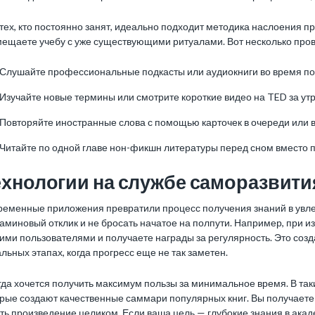
тех, кто постоянно занят, идеально подходит методика наслоения пр
мещаете учебу с уже существующими ритуалами. Вот несколько пров
Слушайте профессиональные подкасты или аудиокниги во время поез
Изучайте новые термины или смотрите короткие видео на TED за ут
Повторяйте иностранные слова с помощью карточек в очереди или в
Читайте по одной главе нон-фикшн литературы перед сном вместо 
ехнологии на службе саморазвити
ременные приложения превратили процесс получения знаний в увл
миновый отклик и не бросать начатое на полпути. Например, при из
ими пользователями и получаете награды за регулярность. Это соз
льных этапах, когда прогресс еще не так заметен.
да хочется получить максимум пользы за минимальное время. В таки
рые создают качественные саммари популярных книг. Вы получаете 
ть произведение целиком. Если ваша цель — глубокие знания в ака