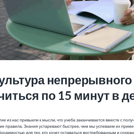
ультура непрерывного 
читься по 15 минут в д
ие из нас привыкли к мысли, что учеба заканчивается вместе с по
ие правила. Знания устаревают быстрее, чем мы успеваем их примен
ходимостью для тех, кто хочет оставаться востребованным и сохран