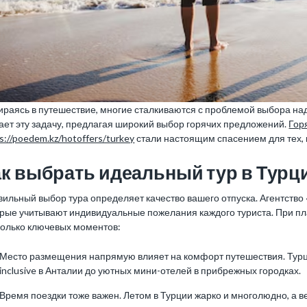
раясь в путешествие, многие сталкиваются с проблемой выбора наде
ает эту задачу, предлагая широкий выбор горячих предложений.
Гор
s://poedem.kz/hotoffers/turkey
стали настоящим спасением для тех, к
ак выбрать идеальный тур в Турц
ильный выбор тура определяет качество вашего отпуска. Агентство
орые учитывают индивидуальные пожелания каждого туриста. При пл
колько ключевых моментов:
Место размещения напрямую влияет на комфорт путешествия. Турция
inclusive в Анталии до уютных мини-отелей в прибрежных городках.
Время поездки тоже важен. Летом в Турции жарко и многолюдно, а в