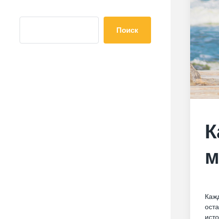
Поиск
К
м
Кажд
оста
исто