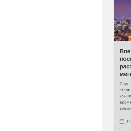
t
e
Впе
пос
рас
мег
Сеул 
стари
крыша
арома
время
14
P
o