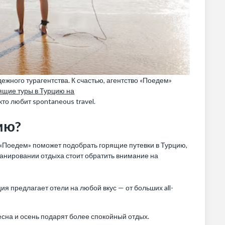
жного турагентства. К счастью, агентство «Поедем»
ящие туры в Турцию на
то любит spontaneous travel.
ию?
 «Поедем» поможет подобрать горящие путевки в Турцию,
анировании отдыха стоит обратить внимание на
 предлагает отели на любой вкус — от больших all-
есна и осень подарят более спокойный отдых.