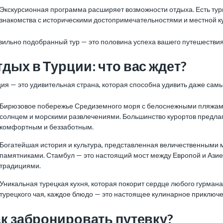
Экскурсионная программа расширяет возможности отдыха. Есть тур
знакомства с историческими достопримечательностями и местной к
вильно подобранный тур — это половина успеха вашего путешествия
дых в Турции: что вас ждет?
ия — это удивительная страна, которая способна удивить даже сам
Бирюзовое побережье Средиземного моря с белоснежными пляжами 
солнцем и морскими развлечениями. Большинство курортов предлаг
комфортным и беззаботным.
Богатейшая история и культура, представленная величественными 
памятниками. Стамбул — это настоящий мост между Европой и Азией
традициями.
Уникальная турецкая кухня, которая покорит сердце любого гурмана
турецкого чая, каждое блюдо — это настоящее кулинарное приключе
ак забронировать путевку?