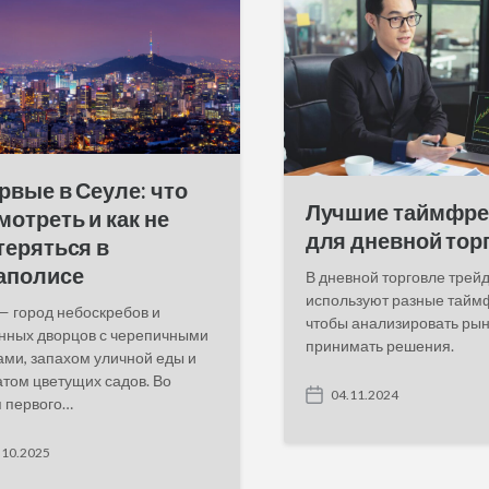
i
n
рвые в Сеуле: что
Лучшие таймфр
мотреть и как не
для дневной тор
теряться в
аполисе
В дневной торговле трей
используют разные тайм
— город небоскребов и
чтобы анализировать рын
нных дворцов с черепичными
принимать решения.
ми, запахом уличной еды и
том цветущих садов. Во
04.11.2024
 первого…
P
o
s
.10.2025
t
d