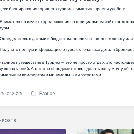
цесс бронирования горящего тура максимально прост и удобен:
Внимательно изучите предложения на официальном сайте агентства
туры.
Определитесь с датами и бюджетом, после чего оставьте заявку и
Получите полную информацию о туре, включая все детали брониро
нтанное путешествие в Турцию — это не просто отдых, это настоящ
у впечатлений. Агентство «Поедем» готово сделать вашу мечту об о
симальным комфортом и минимальными затратами.
25.02.2025
Разное
P
o
s
t
D POSTS
e
d