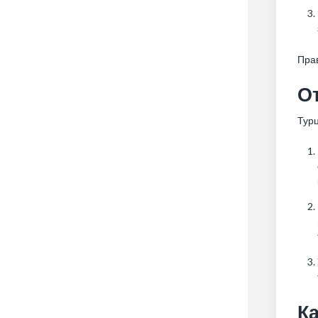
Пра
От
Турц
К