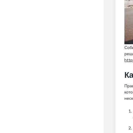
Соби
реш
http
К
Прав
кот
нес