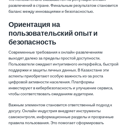
развлечений в стране. Финальным результатом становится
баланс между инновациями и безопасностью.
Ориентация на
пользовательский опыт и
безопасность
Современные требования к онлайн-развлечениям
выходят далеко за пределы простой доступности.
Пользователи ожидают интуитивного интерфейса, быстрой
поддержки и защиты личных данных. В Казахстане эти
аспекты приобретают особую важность из-за роста
цифровой активности населения. Платформы
инвестируют в кибербезопасность и улучшение сервиса,
чтобы соответствовать ожиданиям аудитории.
Важным элементом становится ответственный подход к
досугу. Онлайн-индустрия внедряет инструменты
самоконтроля, информационные разделы и прозрачные
правила пользования. Это помогает сформировать