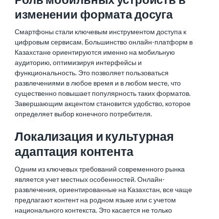
изменении формата досуга
Смартфоны стали ключевым инструментом доступа к
цифровым сервисам. Большинство онлайн-платформ в
Казахстане ориентируются именно на мобильную
аудиторию, оптимизируя интерфейсы и
функциональность. Это позволяет пользоваться
развлечениями в любое время и в любом месте, что
существенно повышает популярность таких форматов.
Завершающим акцентом становится удобство, которое
определяет выбор конечного потребителя.
Локализация и культурная
адаптация контента
Одним из ключевых требований современного рынка
является учет местных особенностей. Онлайн-
развлечения, ориентированные на Казахстан, все чаще
предлагают контент на родном языке или с учетом
национального контекста. Это касается не только