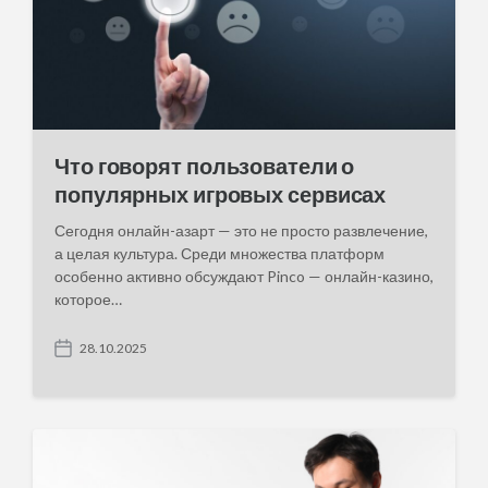
Что говорят пользователи о
популярных игровых сервисах
Сегодня онлайн-азарт — это не просто развлечение,
а целая культура. Среди множества платформ
особенно активно обсуждают Pinco — онлайн-казино,
которое…
28.10.2025
P
o
s
t
d
a
t