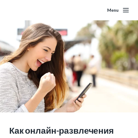
Menu
Как онлайн-развлечения