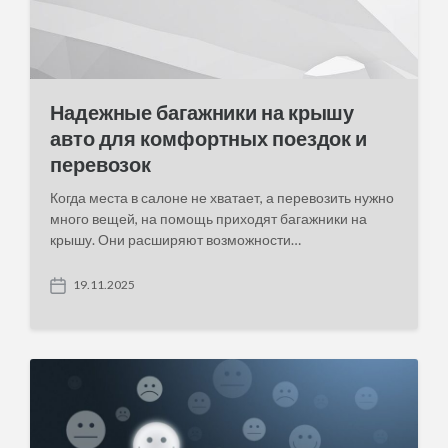
Надежные багажники на крышу
авто для комфортных поездок и
перевозок
Когда места в салоне не хватает, а перевозить нужно
много вещей, на помощь приходят багажники на
крышу. Они расширяют возможности…
19.11.2025
P
o
s
t
d
a
t
e