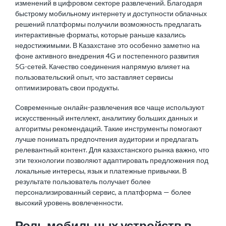
изменений в цифровом секторе развлечений. Благодаря
быстрому мобильному интернету и доступности облачных
решений платформы получили возможность предлагать
интерактивные форматы, которые раньше казались
недостижимыми. В Казахстане это особенно заметно на
фоне активного внедрения 4G и постепенного развития
5G-сетей. Качество соединения напрямую влияет на
пользовательский опыт, что заставляет сервисы
оптимизировать свои продукты.
Современные онлайн-развлечения все чаще используют
искусственный интеллект, аналитику больших данных и
алгоритмы рекомендаций. Такие инструменты помогают
лучше понимать предпочтения аудитории и предлагать
релевантный контент. Для казахстанского рынка важно, что
эти технологии позволяют адаптировать предложения под
локальные интересы, язык и платежные привычки. В
результате пользователь получает более
персонализированный сервис, а платформа — более
высокий уровень вовлеченности.
Роль мобильных устройств в