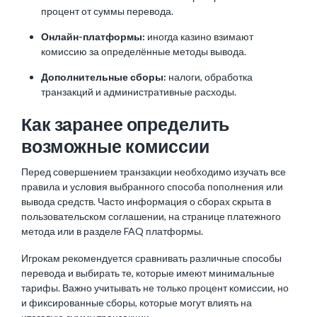
процент от суммы перевода.
Онлайн-платформы:
иногда казино взимают
комиссию за определённые методы вывода.
Дополнительные сборы:
налоги, обработка
транзакций и административные расходы.
Как заранее определить
возможные комиссии
Перед совершением транзакции необходимо изучать все
правила и условия выбранного способа пополнения или
вывода средств. Часто информация о сборах скрыта в
пользовательском соглашении, на странице платежного
метода или в разделе FAQ платформы.
Игрокам рекомендуется сравнивать различные способы
перевода и выбирать те, которые имеют минимальные
тарифы. Важно учитывать не только процент комиссии, но
и фиксированные сборы, которые могут влиять на