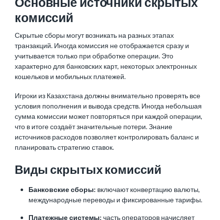
Основные источники скрытых
комиссий
Скрытые сборы могут возникать на разных этапах
транзакций. Иногда комиссия не отображается сразу и
учитывается только при обработке операции. Это
характерно для банковских карт, некоторых электронных
кошельков и мобильных платежей.
Игроки из Казахстана должны внимательно проверять все
условия пополнения и вывода средств. Иногда небольшая
сумма комиссии может повторяться при каждой операции,
что в итоге создаёт значительные потери. Знание
источников расходов позволяет контролировать баланс и
планировать стратегию ставок.
Виды скрытых комиссий
Банковские сборы:
включают конвертацию валюты,
международные переводы и фиксированные тарифы.
Платежные системы:
часть операторов начисляет