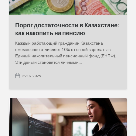
Порог достаточности в Казахстане:
как накопить на пенсию
Каждый работающий гражданин Казахстана
ежемесячно отчисляет 10% от своей зарплаты в
Единый накопительный пенсионный фонд (ЕНПФ).
Эти деньги становятся личными…
29.07.2025
P
o
s
t
d
a
t
e