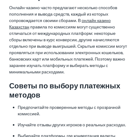
Онлайн-казино часто предлагают несколько способов
пополнения и вывода средств, каждый из которых
сопровождается своими сборами. В
онлайн казино
Казахстан
правила по комиссиям могут существенно
отличаться от международных платформ: некоторые
сборы включены в курс конверсии, другие начисляются
отдельно при выводе выигрышей. Скрытые комиссии могут
проявляться при использовании электронных кошельков,
банковских карт или мобильных платежей. Поэтому важно
заранее изучать платформу и выбирать методы с
минимальными расходами.
Советы по выбору платежных
методов
Предпочитайте проверенные методы с прозрачной
комиссией.
Изучайте отзывы других игроков о реальных расходах.
Выбирайте платформы, где конвертация валюты