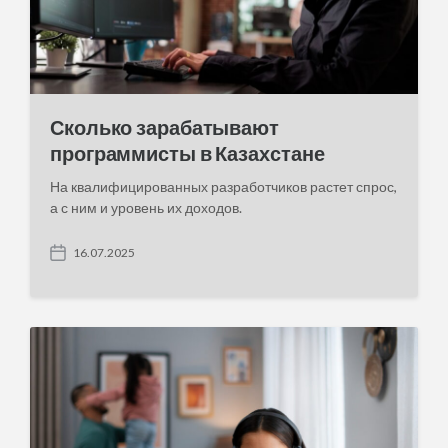
Сколько зарабатывают
программисты в Казахстане
На квалифицированных разработчиков растет спрос,
а с ним и уровень их доходов.
16.07.2025
P
o
s
t
d
a
t
e