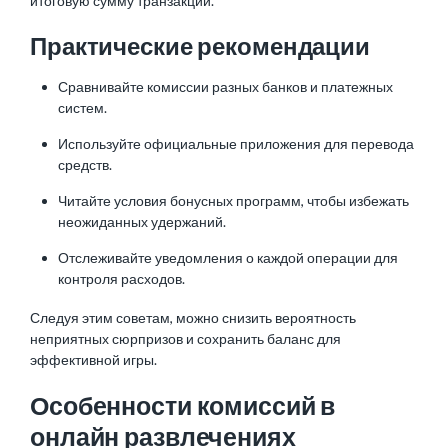
итоговую сумму транзакции.
Практические рекомендации
Сравнивайте комиссии разных банков и платежных
систем.
Используйте официальные приложения для перевода
средств.
Читайте условия бонусных программ, чтобы избежать
неожиданных удержаний.
Отслеживайте уведомления о каждой операции для
контроля расходов.
Следуя этим советам, можно снизить вероятность
неприятных сюрпризов и сохранить баланс для
эффективной игры.
Особенности комиссий в
онлайн развлечениях