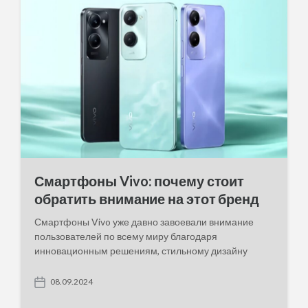
a
t
e
Смартфоны Vivo: почему стоит
обратить внимание на этот бренд
Смартфоны Vivo уже давно завоевали внимание
пользователей по всему миру благодаря
инновационным решениям, стильному дизайну
08.09.2024
P
o