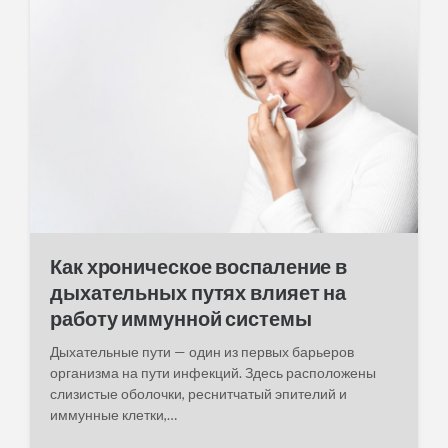
Как хроническое воспаление в
дыхательных путях влияет на
работу иммунной системы
Дыхательные пути — один из первых барьеров
организма на пути инфекций. Здесь расположены
слизистые оболочки, реснитчатый эпителий и
иммунные клетки,…