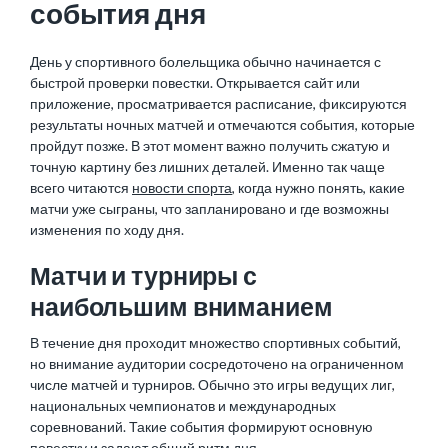
события дня
День у спортивного болельщика обычно начинается с
быстрой проверки повестки. Открывается сайт или
приложение, просматривается расписание, фиксируются
результаты ночных матчей и отмечаются события, которые
пройдут позже. В этот момент важно получить сжатую и
точную картину без лишних деталей. Именно так чаще
всего читаются
новости спорта
, когда нужно понять, какие
матчи уже сыграны, что запланировано и где возможны
изменения по ходу дня.
Матчи и турниры с
наибольшим вниманием
В течение дня проходит множество спортивных событий,
но внимание аудитории сосредоточено на ограниченном
числе матчей и турниров. Обычно это игры ведущих лиг,
национальных чемпионатов и международных
соревнований. Такие события формируют основную
повестку и задают общий ритм дня.