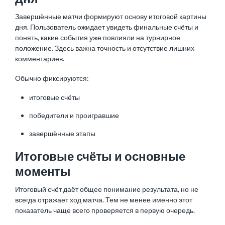
Завершённые матчи формируют основу итоговой картины
дня. Пользователь ожидает увидеть финальные счёты и
понять, какие события уже повлияли на турнирное
положение. Здесь важна точность и отсутствие лишних
комментариев.
Обычно фиксируются:
итоговые счёты
победители и проигравшие
завершённые этапы
Итоговые счёты и основные
моменты
Итоговый счёт даёт общее понимание результата, но не
всегда отражает ход матча. Тем не менее именно этот
показатель чаще всего проверяется в первую очередь.