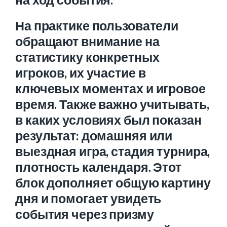
На практике пользователи
обращают внимание на
статистику конкретных
игроков, их участие в
ключевых моментах и игровое
время. Также важно учитывать,
в каких условиях был показан
результат: домашняя или
выездная игра, стадия турнира,
плотность календаря. Этот
блок дополняет общую картину
дня и помогает увидеть
события через призму