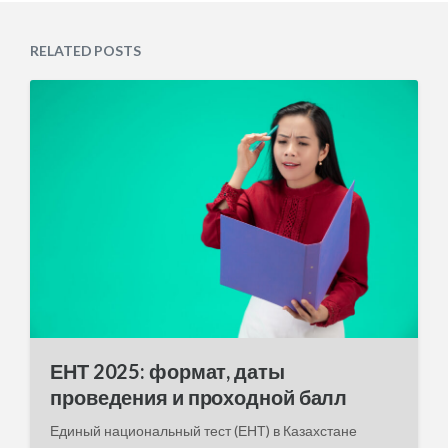
s
d
t
a
e
RELATED POSTS
t
d
e
i
n
ЕНТ 2025: формат, даты
проведения и проходной балл
Единый национальный тест (ЕНТ) в Казахстане