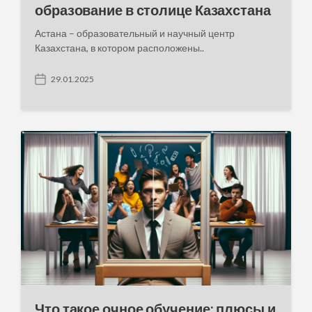
образование в столице Казахстана
Астана – образовательный и научный центр
Казахстана, в котором расположены..
29.01.2025
P
o
s
t
d
a
t
e
Что такое очное обучение: плюсы и