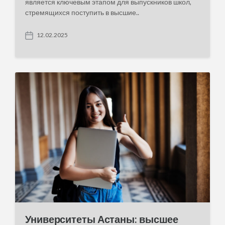
является ключевым этапом для выпускников школ,
стремящихся поступить в высшие..
12.02.2025
P
o
s
t
d
a
t
e
Университеты Астаны: высшее