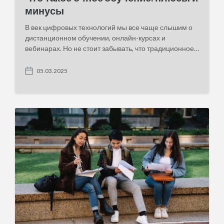
минусы
В век цифровых технологий мы все чаще слышим о
дистанционном обучении, онлайн-курсах и
вебинарах. Но не стоит забывать, что традиционное…
05.03.2025
P
o
s
t
d
a
t
e