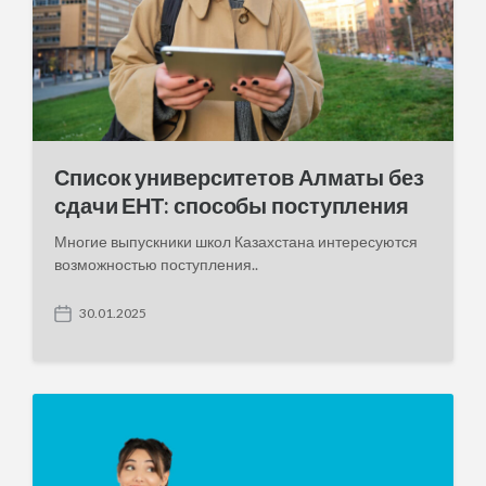
Список университетов Алматы без
сдачи ЕНТ: способы поступления
Многие выпускники школ Казахстана интересуются
возможностью поступления..
30.01.2025
P
o
s
t
d
a
t
e