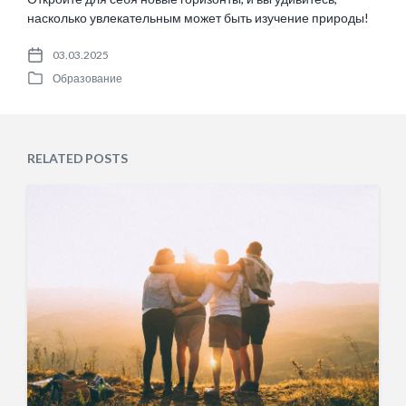
насколько увлекательным может быть изучение природы!
03.03.2025
P
Образование
o
P
s
o
t
s
d
t
a
e
RELATED POSTS
t
d
e
i
n