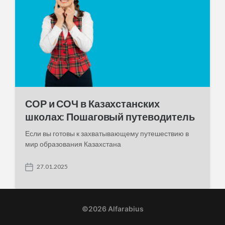
СОР и СОЧ в Казахстанских
школах: Пошаговый путеводитель
Если вы готовы к захватывающему путешествию в
мир образования Казахстана
27.01.2025
P
o
s
t
d
©2026 Alfarabius
a