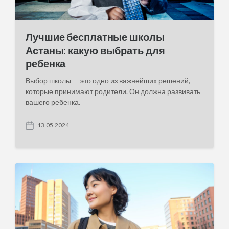
Лучшие бесплатные школы
Астаны: какую выбрать для
ребенка
Выбор школы — это одно из важнейших решений,
которые принимают родители. Он должна развивать
вашего ребенка.
13.05.2024
P
o
s
t
d
a
t
e