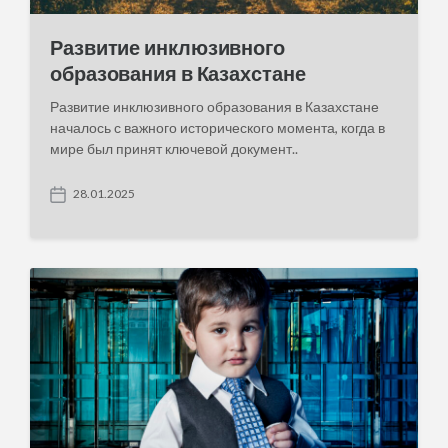
Развитие инклюзивного
образования в Казахстане
Развитие инклюзивного образования в Казахстане
началось с важного исторического момента, когда в
мире был принят ключевой документ..
28.01.2025
P
o
s
t
d
a
t
e