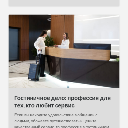
o
s
t
d
a
t
e
Гостиничное дело: профессия для
тех, кто любит сервис
Если вы находите удовольствие в общении с
людьми, обожаете путешествовать и цените
качественный сервис, то профессия в гостиничном