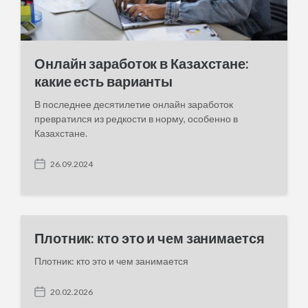
Онлайн заработок в Казахстане:
какие есть варианты
В последнее десятилетие онлайн заработок
превратился из редкости в норму, особенно в
Казахстане.
26.09.2024
P
o
s
t
d
a
Плотник: кто это и чем занимается
t
e
Плотник: кто это и чем занимается
20.02.2026
P