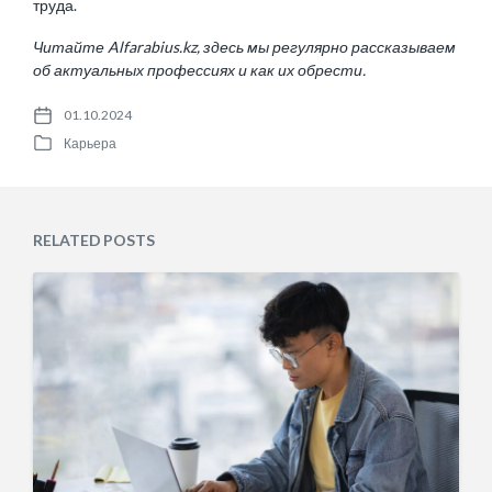
труда.
Читайте
Alfarabius.kz
, здесь мы регулярно рассказываем
об актуальных профессиях и как их обрести.
01.10.2024
P
Карьера
o
P
s
o
t
s
d
t
a
e
RELATED POSTS
t
d
e
i
n