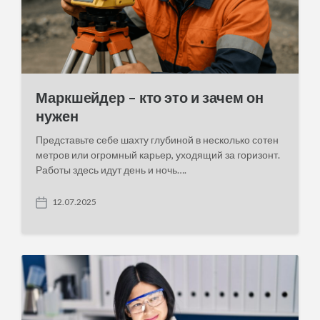
Маркшейдер – кто это и зачем он
нужен
Представьте себе шахту глубиной в несколько сотен
метров или огромный карьер, уходящий за горизонт.
Работы здесь идут день и ночь….
12.07.2025
P
o
s
t
d
a
t
e