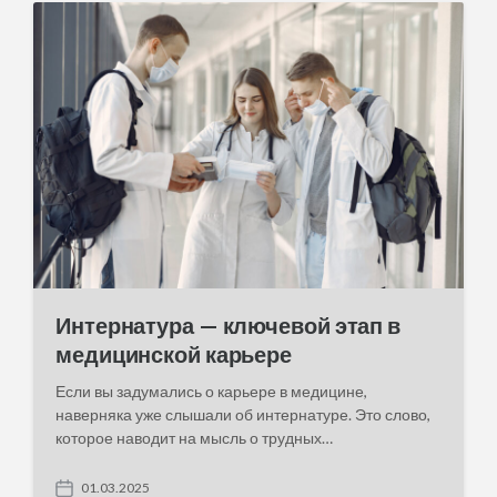
d
a
t
e
Интернатура — ключевой этап в
медицинской карьере
Если вы задумались о карьере в медицине,
наверняка уже слышали об интернатуре. Это слово,
которое наводит на мысль о трудных…
01.03.2025