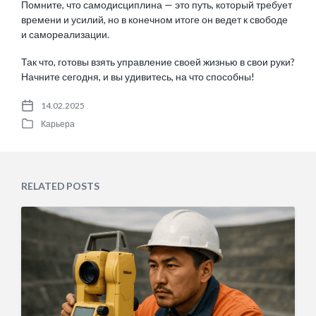
Помните, что самодисциплина — это путь, который требует
времени и усилий, но в конечном итоге он ведет к свободе
и самореализации.
Так что, готовы взять управление своей жизнью в свои руки?
Начните сегодня, и вы удивитесь, на что способны!
14.02.2025
P
Карьера
o
P
s
o
t
s
d
t
a
e
RELATED POSTS
t
d
e
i
n