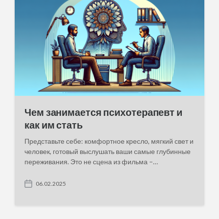
t
e
Чем занимается психотерапевт и
как им стать
Представьте себе: комфортное кресло, мягкий свет и
человек, готовый выслушать ваши самые глубинные
переживания. Это не сцена из фильма –…
06.02.2025
P
o
s
t