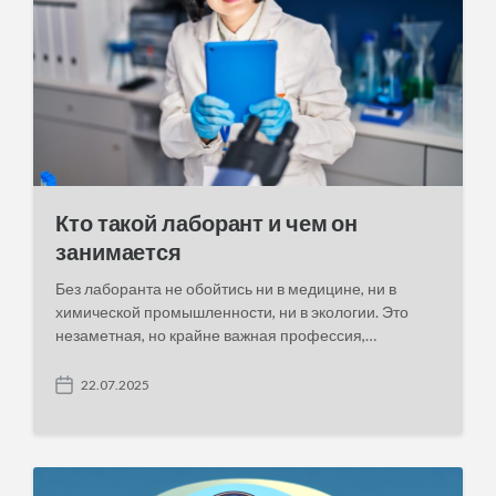
Кто такой лаборант и чем он
занимается
Без лаборанта не обойтись ни в медицине, ни в
химической промышленности, ни в экологии. Это
незаметная, но крайне важная профессия,…
22.07.2025
P
o
s
t
d
a