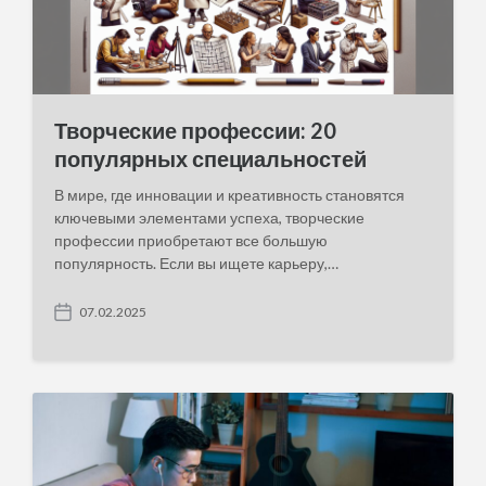
Творческие профессии: 20
популярных специальностей
В мире, где инновации и креативность становятся
ключевыми элементами успеха, творческие
профессии приобретают все большую
популярность. Если вы ищете карьеру,…
07.02.2025
P
o
s
t
d
a
t
e