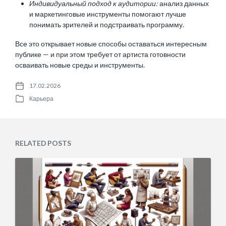
Индивидуальный подход к аудитории:
анализ данных
и маркетинговые инструменты помогают лучше
понимать зрителей и подстраивать программу.
Все это открывает новые способы оставаться интересным
публике — и при этом требует от артиста готовности
осваивать новые среды и инструменты.
17.02.2026
P
Карьера
o
P
s
o
t
s
d
t
a
e
RELATED POSTS
t
d
e
i
n