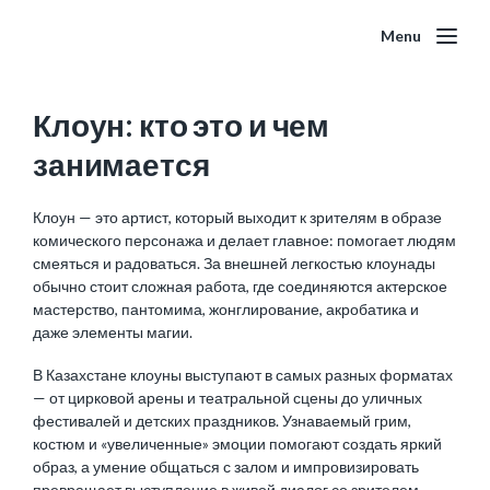
Menu
Клоун: кто это и чем
занимается
Клоун — это артист, который выходит к зрителям в образе
комического персонажа и делает главное: помогает людям
смеяться и радоваться. За внешней легкостью клоунады
обычно стоит сложная работа, где соединяются актерское
мастерство, пантомима, жонглирование, акробатика и
даже элементы магии.
В Казахстане клоуны выступают в самых разных форматах
— от цирковой арены и театральной сцены до уличных
фестивалей и детских праздников. Узнаваемый грим,
костюм и «увеличенные» эмоции помогают создать яркий
образ, а умение общаться с залом и импровизировать
превращает выступление в живой диалог со зрителем.