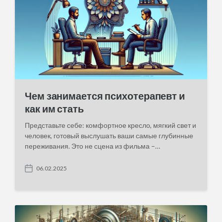
Чем занимается психотерапевт и
как им стать
Представьте себе: комфортное кресло, мягкий свет и
человек, готовый выслушать ваши самые глубинные
переживания. Это не сцена из фильма –…
06.02.2025
P
o
s
t
d
a