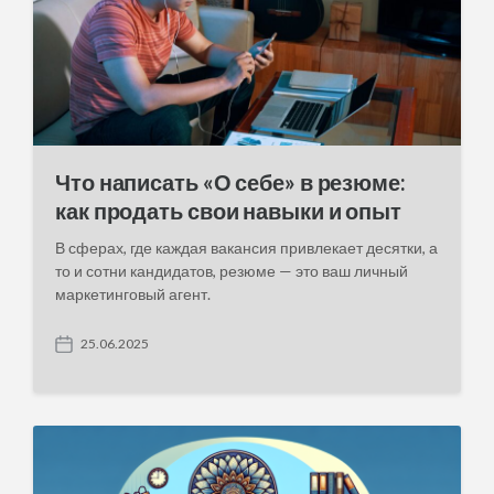
Что написать «О себе» в резюме:
как продать свои навыки и опыт
В сферах, где каждая вакансия привлекает десятки, а
то и сотни кандидатов, резюме — это ваш личный
маркетинговый агент.
25.06.2025
P
o
s
t
d
a
t
e