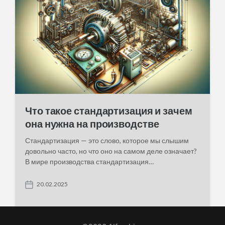
t
e
Что такое стандартизация и зачем
она нужна на производстве
Стандартизация — это слово, которое мы слышим
довольно часто, но что оно на самом деле означает?
В мире производства стандартизация…
20.02.2025
P
o
s
t
d