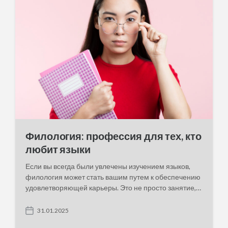
e
Филология: профессия для тех, кто
любит языки
Если вы всегда были увлечены изучением языков,
филология может стать вашим путем к обеспечению
удовлетворяющей карьеры. Это не просто занятие,…
31.01.2025
P
o