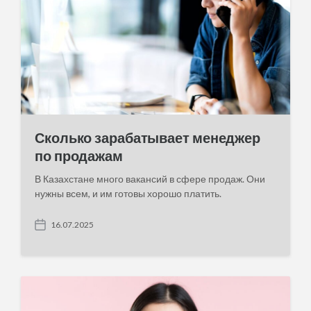
Сколько зарабатывает менеджер
по продажам
В Казахстане много вакансий в сфере продаж. Они
нужны всем, и им готовы хорошо платить.
16.07.2025
P
o
s
t
d
a
t