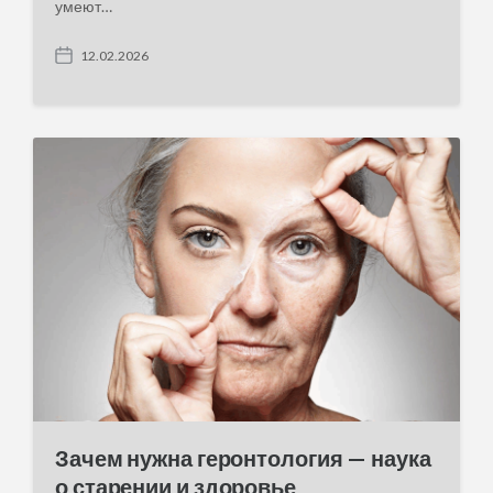
умеют…
12.02.2026
P
o
s
t
d
a
t
e
Зачем нужна геронтология — наука
о старении и здоровье