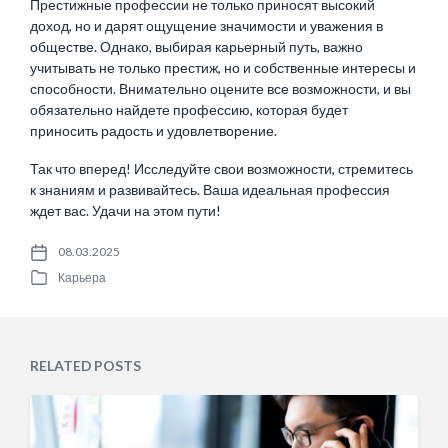
Престижные профессии не только приносят высокий
доход, но и дарят ощущение значимости и уважения в
обществе. Однако, выбирая карьерный путь, важно
учитывать не только престиж, но и собственные интересы и
способности. Внимательно оцените все возможности, и вы
обязательно найдете профессию, которая будет
приносить радость и удовлетворение.
Так что вперед! Исследуйте свои возможности, стремитесь
к знаниям и развивайтесь. Ваша идеальная профессия
ждет вас. Удачи на этом пути!
08.03.2025
P
Карьера
o
P
s
o
t
s
d
t
a
e
RELATED POSTS
t
d
e
i
n