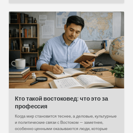
s
t
d
a
t
e
Кто такой востоковед: что это за
профессия
Когда мир становится теснее, а деловые, культурные
и политические связи с Востоком — заметнее,
особенно ценными оказываются люди, которые