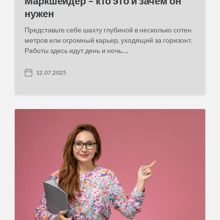
Маркшейдер – кто это и зачем он
нужен
Представьте себе шахту глубиной в несколько сотен
метров или огромный карьер, уходящий за горизонт.
Работы здесь идут день и ночь….
12.07.2025
P
o
s
t
d
a
t
e