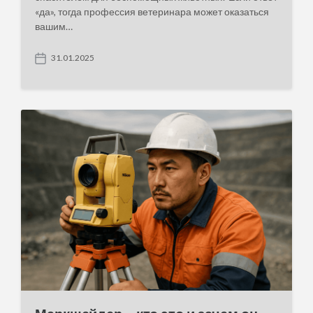
«да», тогда профессия ветеринара может оказаться
вашим…
31.01.2025
P
o
s
t
d
a
t
e