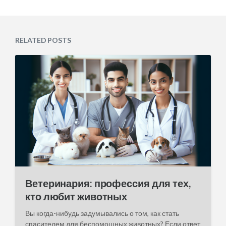
s
o
t
s
d
t
a
e
RELATED POSTS
t
d
e
i
n
Ветеринария: профессия для тех,
кто любит животных
Вы когда-нибудь задумывались о том, как стать
спасителем для беспомощных животных? Если ответ