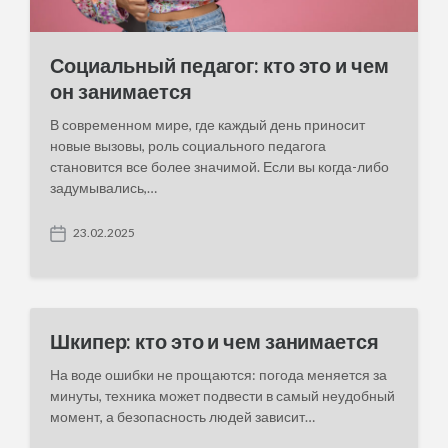
Социальный педагог: кто это и чем
он занимается
В современном мире, где каждый день приносит
новые вызовы, роль социального педагога
становится все более значимой. Если вы когда-либо
задумывались,…
23.02.2025
P
o
s
t
d
a
Шкипер: кто это и чем занимается
t
e
На воде ошибки не прощаются: погода меняется за
минуты, техника может подвести в самый неудобный
момент, а безопасность людей зависит…