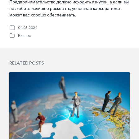
Предпринимательство должно исходить изнутри, а если вы
не любите излишне рисковать, успешная
карьера
тоже
может вас хорошо обеспечивать.
04.03.2024
P
Бизнес
o
P
s
o
t
s
d
t
a
e
RELATED POSTS
t
d
e
i
n