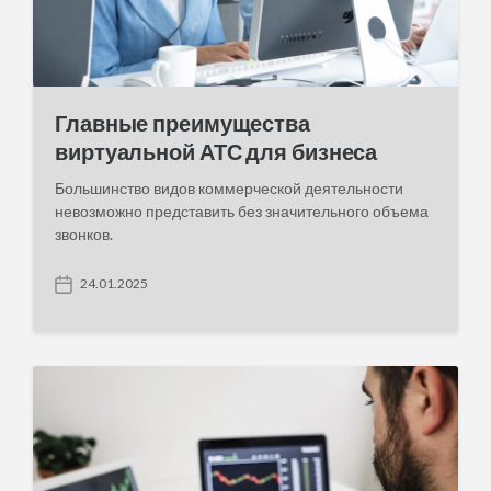
Главные преимущества
виртуальной АТС для бизнеса
Большинство видов коммерческой деятельности
невозможно представить без значительного объема
звонков.
24.01.2025
P
o
s
t
d
a
t
e