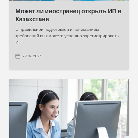
Может ли иностранец открыть ИП в
Казахстане
С правильной подготовкой и пониманием
требований вы сможете успешно зарегистрировать
ИП.
27.06.2025
P
o
s
t
d
a
t
e