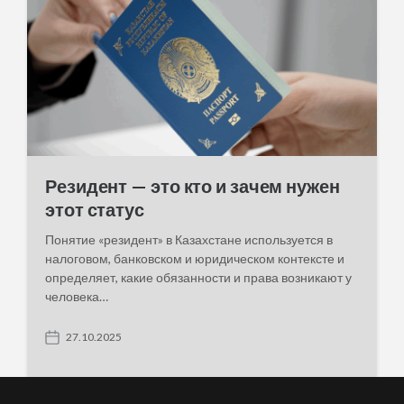
e
Резидент — это кто и зачем нужен
этот статус
Понятие «резидент» в Казахстане используется в
налоговом, банковском и юридическом контексте и
определяет, какие обязанности и права возникают у
человека…
27.10.2025
P
o
s
t