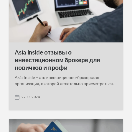
Asia Inside отзывы о
инвестиционном брокере для
новичков и профи
Asia Inside – это инвестиционно-брокерская
организация, к которой желательно присмотреться.
27.11.2024
P
o
s
t
d
a
t